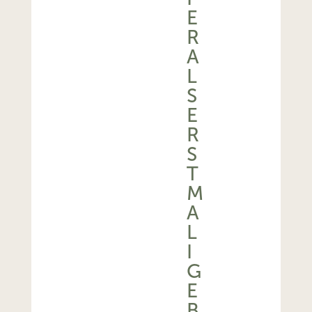
E
R
A
L
S
E
R
S
T
M
A
L
I
G
E
B