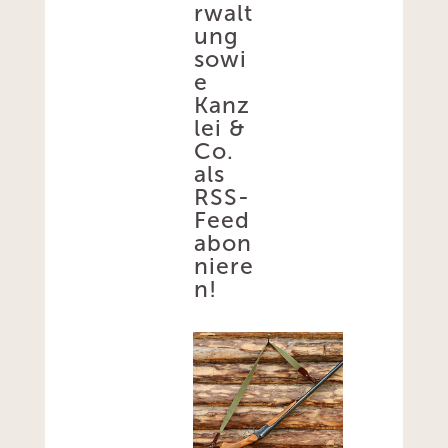
rwalt
ung
sowi
e
Kanz
lei &
Co.
als
RSS-
Feed
abon
niere
n!