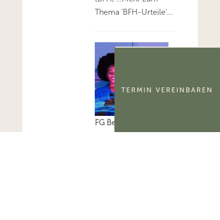
Thema 'BFH-Urteile'...
TERMIN VEREINBAREN
FG Berlin-
Brandenburg:
Aktivierungsfähigkeit
des
kommerzialisierbaren
Teils eines
Namensrechts
Das FG Berlin-