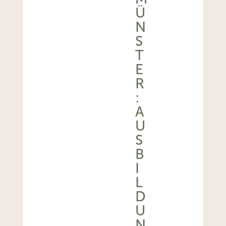
Ü
N
S
T
E
R
:
A
U
S
B
I
L
D
U
N