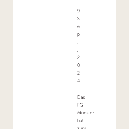
9
S
e
p
.
,
2
0
2
4
Das
FG
Münster
hat
zum