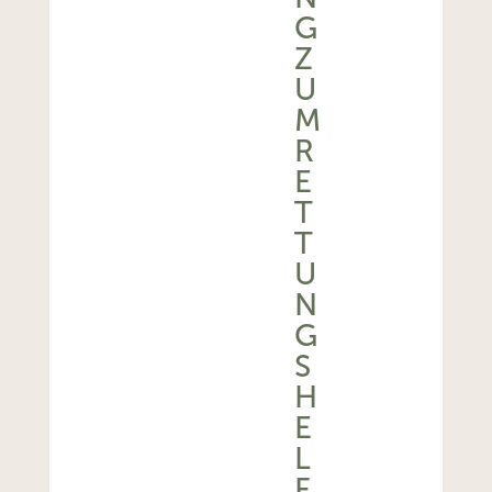
G
Z
U
M
R
E
T
T
U
N
G
S
H
E
L
F