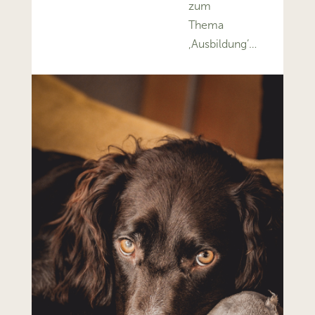
zum
Thema
‚Ausbildung’…