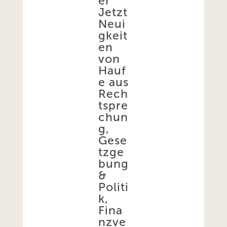
er
Jetzt
Neui
gkeit
en
von
Hauf
e aus
Rech
tspre
chun
g,
Gese
tzge
bung
&
Politi
k,
Fina
nzve