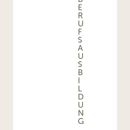
E
R
U
F
S
A
U
S
B
I
L
D
U
N
G