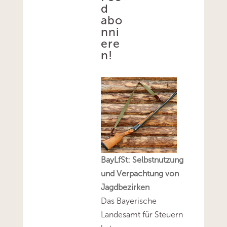
d
abo
nni
ere
n!
BayLfSt: Selbstnutzung
und Verpachtung von
Jagdbezirken
Das Bayerische
Landesamt für Steuern