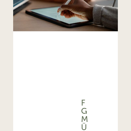
F
G
M
Ü