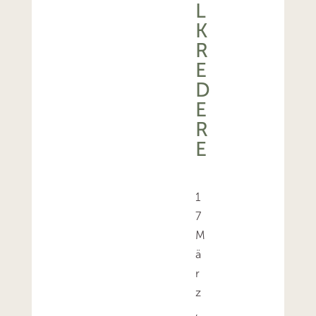
L
K
R
E
D
E
R
E
1
7
M
ä
r
z
,