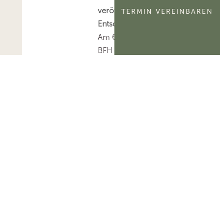
veröffentlichten
TERMIN VEREINBAREN
Entscheidungen
Am 6.8.2026 hat der
BFH sieben sog. V-
Entscheidungen zur
Veröffentlichung
freigegeben.Mehr zum
Thema
'Bundesfinanzhof
(BFH)'...Mehr zum
Thema 'BFH-Urteile'...