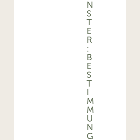
N
S
T
E
R
:
B
E
S
T
I
M
M
U
N
G