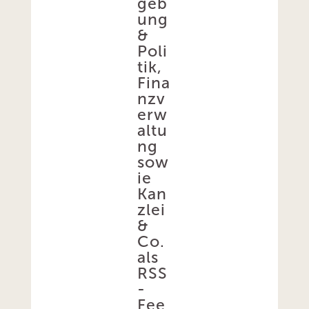
geb
ung
&
Poli
tik,
Fina
nzv
erw
altu
ng
sow
ie
Kan
zlei
&
Co.
als
RSS
-
Fee