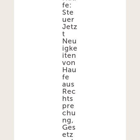
fe:
Ste
uer
Jetz
t
Neu
igke
iten
von
Hau
fe
aus
Rec
hts
pre
chu
ng,
Ges
etz