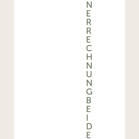
N
E
R
R
E
C
H
N
U
N
G
B
E
I
D
E