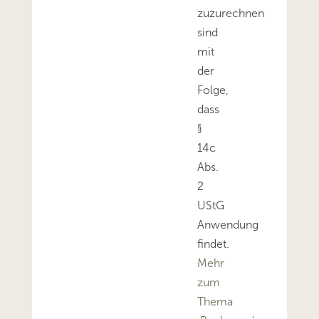
zuzurechnen
sind
mit
der
Folge,
dass
§
14c
Abs.
2
UStG
Anwendung
findet.
Mehr
zum
Thema