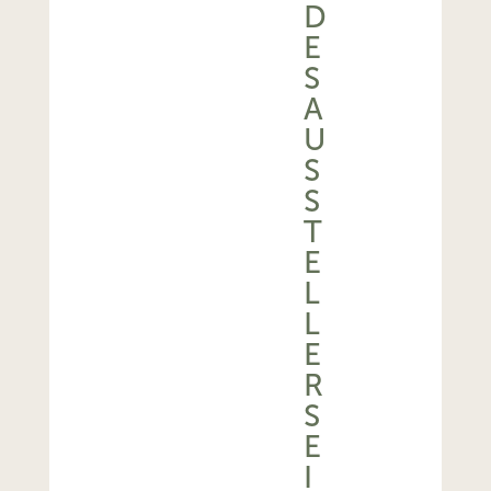
D
E
S
A
U
S
S
T
E
L
L
E
R
S
E
I