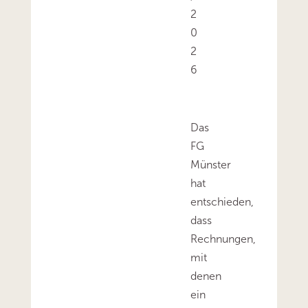
2
0
2
6
Das
FG
Münster
hat
entschieden,
dass
Rechnungen,
mit
denen
ein