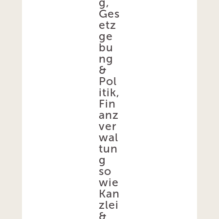
g,
Ges
etz
ge
bu
ng
&
Pol
itik,
Fin
anz
ver
wal
tun
g
so
wie
Kan
zlei
&