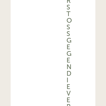
R
S
T
O
SS
G
E
G
E
N
D
I
E
V
E
R