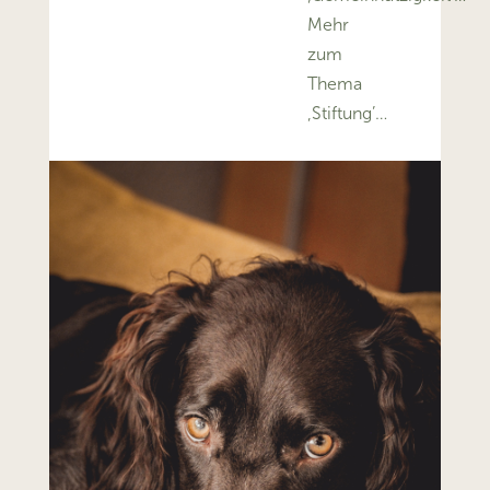
Mehr
zum
Thema
‚Stiftung’…