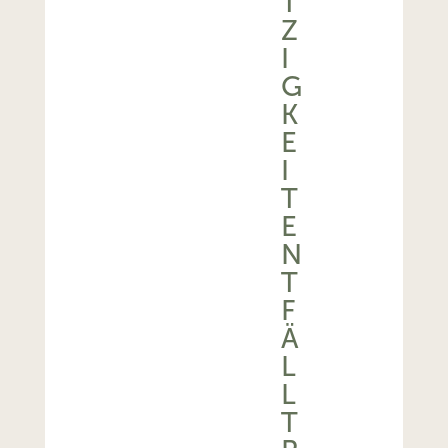
T
Z
I
G
K
E
I
T
E
N
T
F
Ä
L
L
T