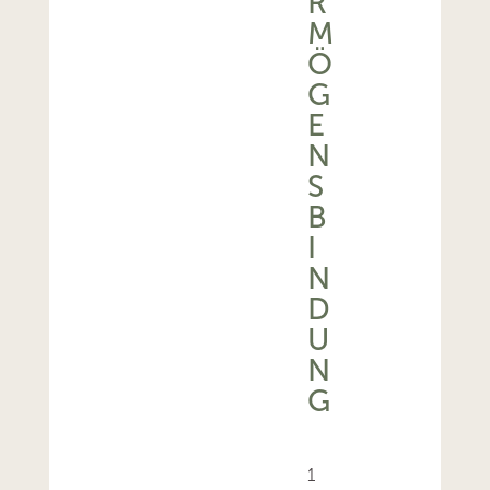
M
Ö
G
E
N
S
B
I
N
D
U
N
G
1