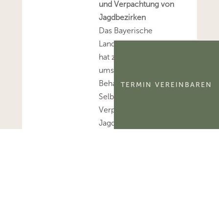
und Verpachtung von
Jagdbezirken
Das Bayerische
Landesamt für Steuern
hat zur
umsatzsteuerlichen
Behandlung der
TERMIN VEREINBAREN
Selbstnutzung und
Verpachtung von
Jagdbezirken Stellung
bezogen.Mehr zum
Thema
'Umsatzsteuer'...