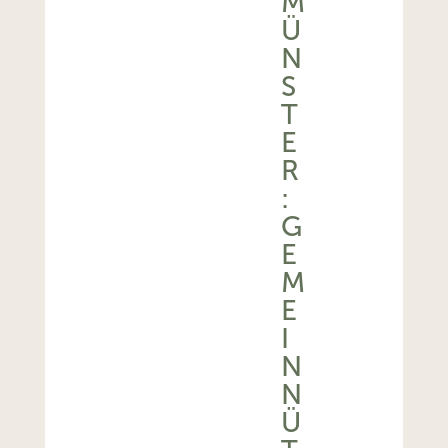
M
Ü
N
S
T
E
R
:
G
E
M
E
I
N
N
Ü