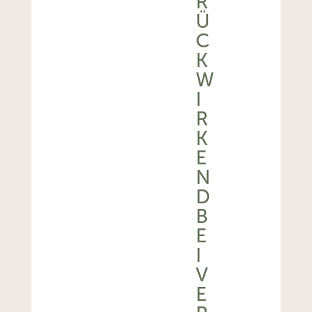
R
Ü
C
K
W
I
R
K
E
N
D
B
E
I
V
E