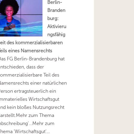
Berlin-
Branden
burg:
Aktivieru
ngsfähig
eit des kommerzialisierbaren
eils eines Namensrechts
as FG Berlin-Brandenburg hat
ntschieden, dass der
ommerzialisierbare Teil des
amensrechts einer natürlichen
erson ertragsteuerlich ein
mmaterielles Wirtschaftsgut
nd kein bloßes Nutzungsrecht
darstellt.Mehr zum Thema
Abschreibung'...Mehr zum
hema 'Wirtschaftsgut'...