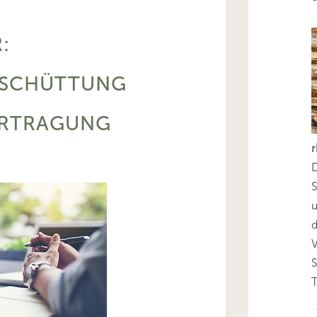
:
SCHÜTTUNG
ERTRAGUNG
D
S
d
T