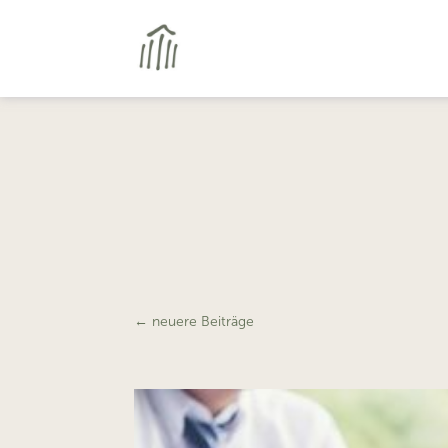
←
neuere Beiträge