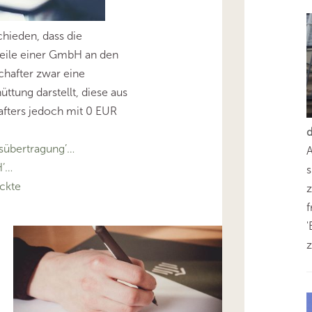
hieden, dass die
eile einer GmbH an den
schafter zwar eine
tung darstellt, diese aus
hafters jedoch mit 0 EUR
sübertragung’…
’…
s
ckte
z
'
z