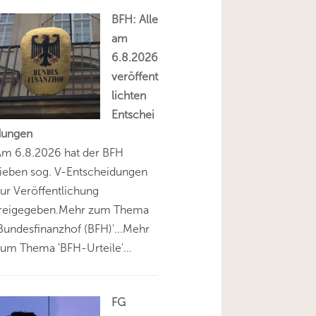
BFH: Alle
am
6.8.2026
veröffent
lichten
Entschei
dungen
Am 6.8.2026 hat der BFH
ieben sog. V-Entscheidungen
ur Veröffentlichung
freigegeben.Mehr zum Thema
Bundesfinanzhof (BFH)'...Mehr
um Thema 'BFH-Urteile'...
FG