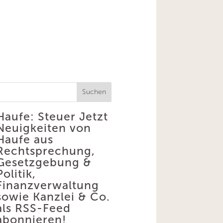
Suchen
Haufe: Steuer
Jetzt
Neuigkeiten von
Haufe aus
Rechtsprechung,
Gesetzgebung &
Politik,
Finanzverwaltung
sowie Kanzlei & Co.
als RSS-Feed
abonnieren!