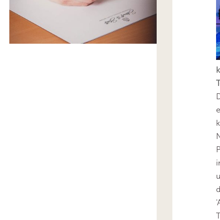
k
T
D
e
k
N
P
i
u
'
T