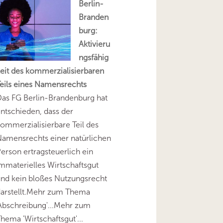
Berlin-
Branden
burg:
Aktivieru
ngsfähig
eit des kommerzialisierbaren
eils eines Namensrechts
as FG Berlin-Brandenburg hat
ntschieden, dass der
ommerzialisierbare Teil des
amensrechts einer natürlichen
erson ertragsteuerlich ein
mmaterielles Wirtschaftsgut
nd kein bloßes Nutzungsrecht
darstellt.Mehr zum Thema
Abschreibung'...Mehr zum
hema 'Wirtschaftsgut'...