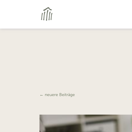
←
neuere Beiträge