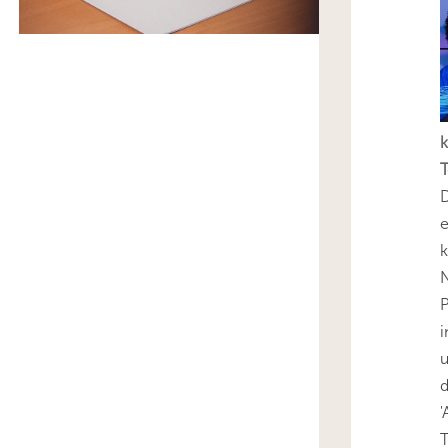
k
T
D
e
k
N
P
i
u
'
T