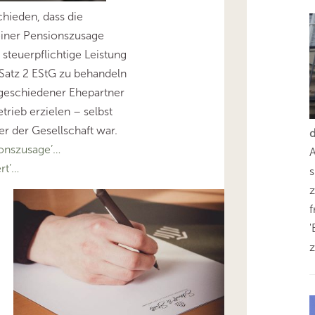
hieden, dass die
einer Pensionszusage
 steuerpflichtige Leistung
 Satz 2 EStG zu behandeln
 geschiedener Ehepartner
rieb erzielen – selbst
er der Gesellschaft war.
onszusage’…
rt’…
s
z
'
z