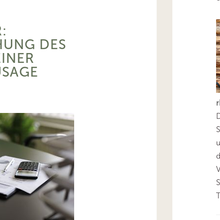
:
UNG DES
EINER
USAGE
D
S
d
T