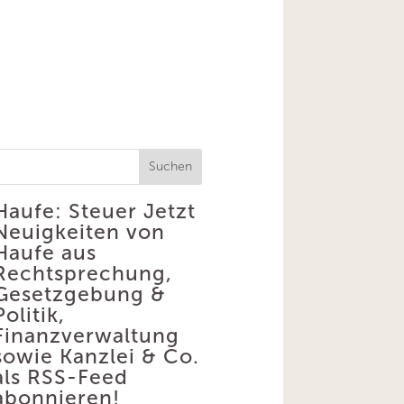
Suchen
Haufe: Steuer
Jetzt
Neuigkeiten von
Haufe aus
Rechtsprechung,
Gesetzgebung &
Politik,
Finanzverwaltung
sowie Kanzlei & Co.
als RSS-Feed
abonnieren!