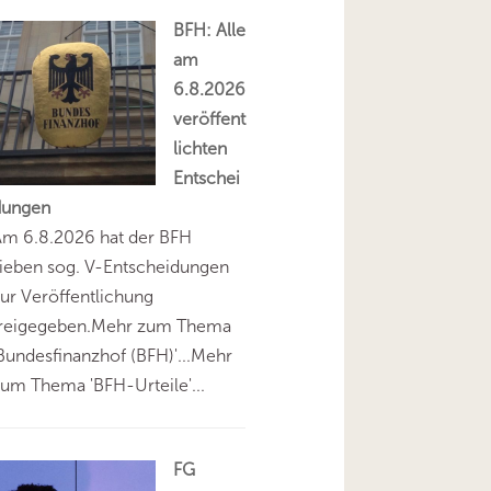
BFH: Alle
am
6.8.2026
veröffent
lichten
Entschei
dungen
Am 6.8.2026 hat der BFH
ieben sog. V-Entscheidungen
ur Veröffentlichung
freigegeben.Mehr zum Thema
Bundesfinanzhof (BFH)'...Mehr
um Thema 'BFH-Urteile'...
FG