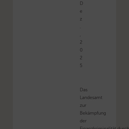
D
e
z
.
,
2
0
2
5
Das
Landesamt
zur
Bekämpfung
der
Finanzkriminalität durc