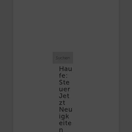
Suchen
Hau
fe:
Ste
uer
Jet
zt
Neu
igk
eite
n