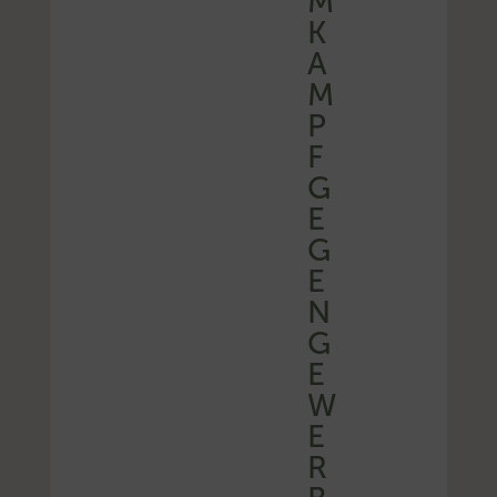
M
K
A
M
P
F
G
E
G
E
N
G
E
W
E
R