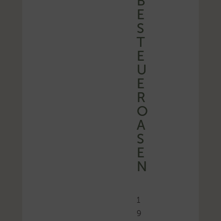
B
E
S
T
E
U
E
R
O
A
S
E
N
1
9