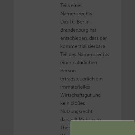
Teils eines
Namensrechts
Das FG Berlin-
Brandenburg hat
entschieden, dass der
kommerzialisierbare
Teil des Namensrechts
einer natürlichen
Person
ertragsteuerlich ein
immaterielles
Wirtschaftsgut und
kein bloßes
Nutzungsrecht
darstellt.Mehr zum
Thema