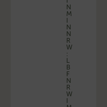
I
N
M
I
N
N
R
W
:
L
B
F
N
R
W
I