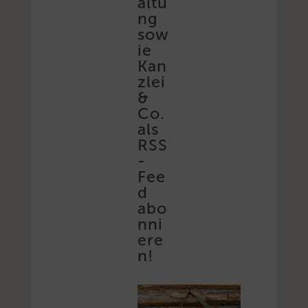
altu
ng
sow
ie
Kan
zlei
&
Co.
als
RSS
-
Fee
d
abo
nni
ere
n!