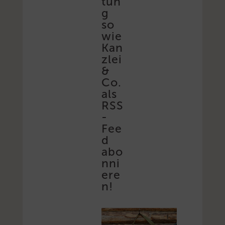
tun
g
so
wie
Kan
zlei
&
Co.
als
RSS
-
Fee
d
abo
nni
ere
n!