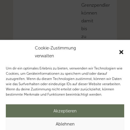
Grenzpendler
können
damit
bis
zu
34
Cookie-Zustimmung
Tage
verwalten
im
Jahr
Um dir ein optimales Erlebnis zu bieten, verwenden wir Technologien wie
Cookies, um Geräteinformationen zu speichern und/oder darauf
im
zuzugreifen. Wenn du diesen Technologien zustimmst, können wir Daten
Homeoffice
wie das Surfverhalten oder eindeutige IDs auf dieser Website verarbeiten.
Wenn du deine Zustimmung nicht erteilst oder zurückziehst, können
arbeiten,
bestimmte Merkmale und Funktionen beeinträchtigt werden.
ohne
dass
Akzeptieren
sich
ihre
Ablehnen