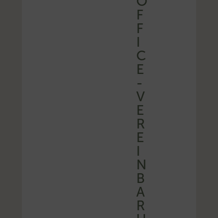
O
F
F
I
C
E
-
V
E
R
E
I
N
B
A
R