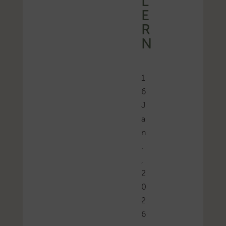
L
E
R
N
1
6
J
a
n
.
,
2
0
2
6