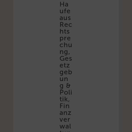
Ha
ufe
aus
Rec
hts
pre
chu
ng,
Ges
etz
geb
un
g &
Poli
tik,
Fin
anz
ver
wal