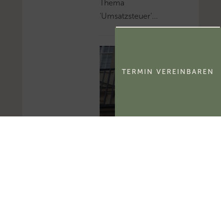
Thema
'Umsatzsteuer'...
TERMIN VEREINBAREN
BFH: Alle am 6.8.2026
veröffentlichten
Entscheidungen
Am 6.8.2026 hat der
BFH sieben sog. V-
Entscheidungen zur
Veröffentlichung
freigegeben.Mehr zum