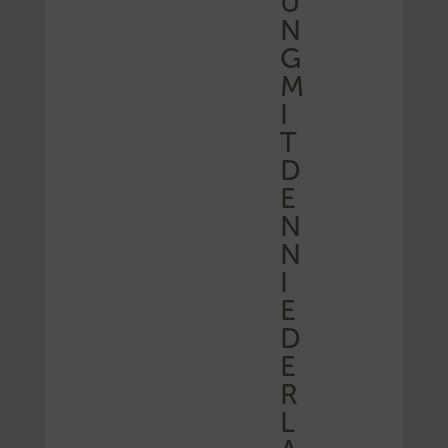
U
N
G
M
I
T
D
E
N
N
I
E
D
E
R
L