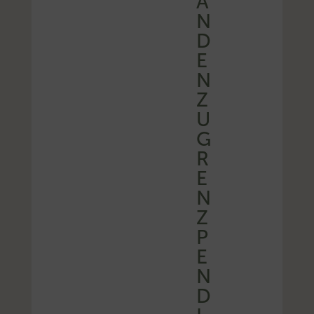
A
N
D
E
N
Z
U
G
R
E
N
Z
P
E
N
D