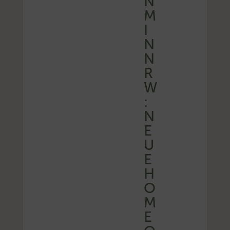
N
M
I
N
N
R
W
:
N
E
U
E
H
O
M
E