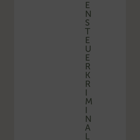
E
N
S
T
E
U
E
R
K
R
I
M
I
N
A
L