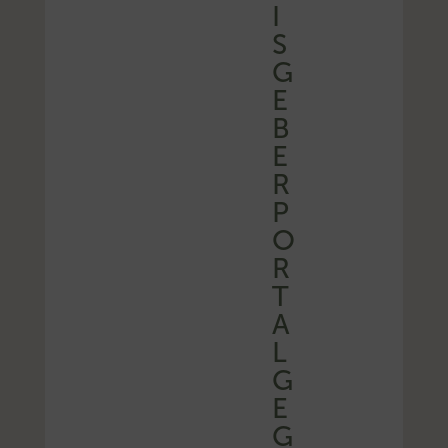
I
S
G
E
B
E
R
P
O
R
T
A
L
G
E
G