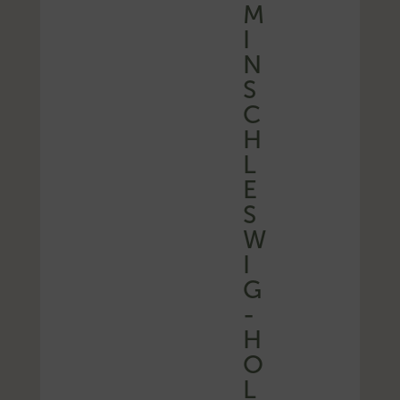
M
I
N
S
C
H
L
E
S
W
I
G
-
H
O
L