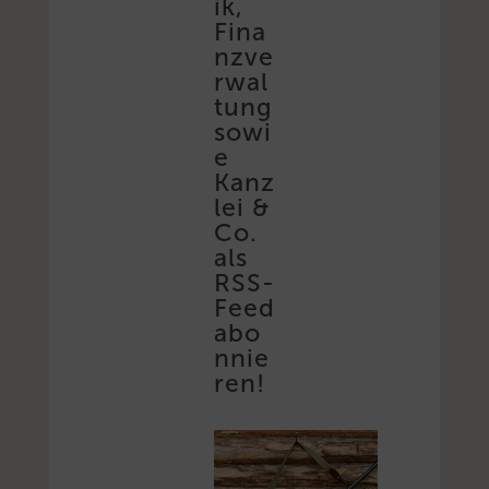
ik,
Fina
nzve
rwal
tung
sowi
e
Kanz
lei &
Co.
als
RSS-
Feed
abo
nnie
ren!