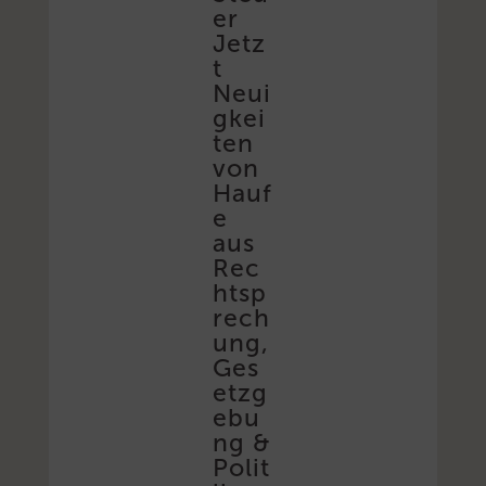
er
Jetz
t
Neui
gkei
ten
von
Hauf
e
aus
Rec
htsp
rech
ung,
Ges
etzg
ebu
ng &
Polit