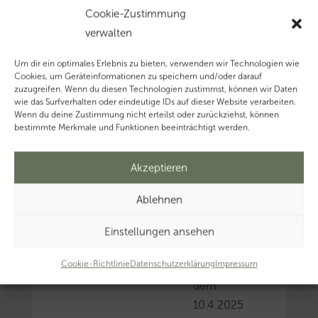
Cookie-Zustimmung
2
verwalten
0
2
Um dir ein optimales Erlebnis zu bieten, verwenden wir Technologien wie
5
Cookies, um Geräteinformationen zu speichern und/oder darauf
zuzugreifen. Wenn du diesen Technologien zustimmst, können wir Daten
wie das Surfverhalten oder eindeutige IDs auf dieser Website verarbeiten.
Das
Wenn du deine Zustimmung nicht erteilst oder zurückziehst, können
bestimmte Merkmale und Funktionen beeinträchtigt werden.
FinMin
Schleswig-
Akzeptieren
Holstein
weist
Ablehnen
darauf
hin,
Einstellungen ansehen
dass
Cookie-Richtlinie
Datenschutzerklärung
Impressum
seit
dem
10.4.2025