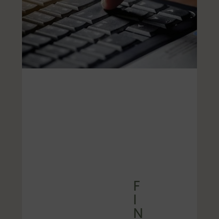
F
I
N