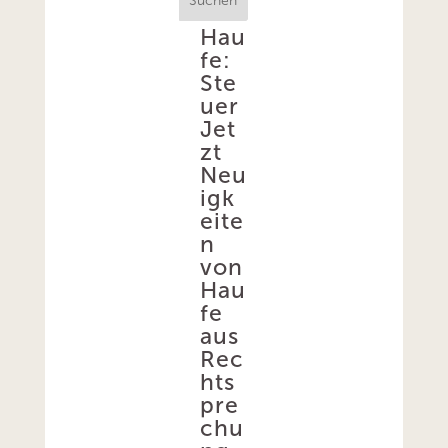
Suchen
Hau
fe:
Ste
uer
Jet
zt
Neu
igk
eite
n
von
Hau
fe
aus
Rec
hts
pre
chu