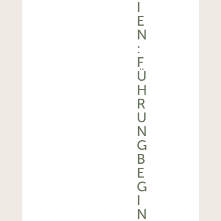
I
E
N
:
F
Ü
H
R
U
N
G
B
E
G
I
N