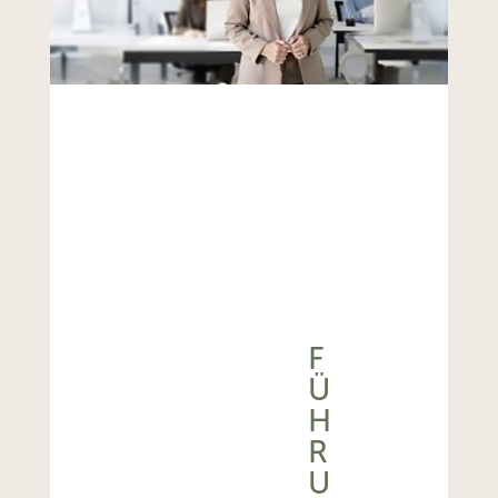
F
Ü
H
R
U