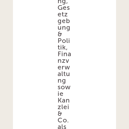
ng,
Ges
etz
geb
ung
&
Poli
tik,
Fina
nzv
erw
altu
ng
sow
ie
Kan
zlei
&
Co.
als