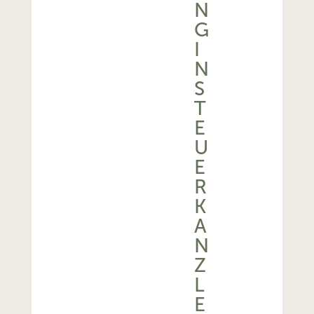
N
G
I
N
S
T
E
U
E
R
K
A
N
Z
L
E