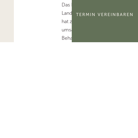
Das Bayerische
Landesamt für Steuern
TERMIN VEREINBAREN
hat zur
umsatzsteuerlichen
Behandlung der
Selbstnutzung und
Verpachtung von
Jagdbezirken Stellung
bezogen.Mehr zum
Thema
'Umsatzsteuer'...