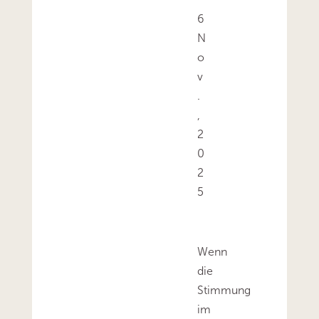
6
N
o
v
.
,
2
0
2
5
Wenn
die
Stimmung
im