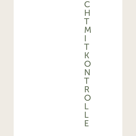
C
H
T
M
I
T
K
O
N
T
R
O
L
L
E