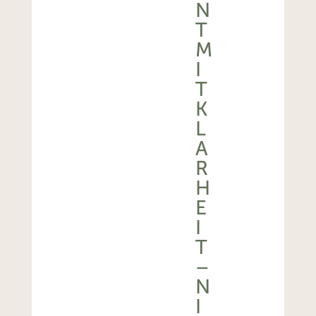
N
T
M
I
T
K
L
A
R
H
E
I
T
–
N
I