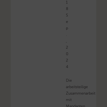
1
8
S
e
p
.
,
2
0
2
4
Die
arbeitsteilige
Zusammenarbeit
mit
Mandanten