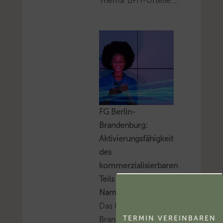
Thema 'BFH-Urteile'...
FG Berlin-
Brandenburg:
Aktivierungsfähigkeit
des
kommerzialisierbaren
Teils eines
Namensrechts
Das FG Berlin-
TERMIN VEREINBAREN
Brandenburg hat