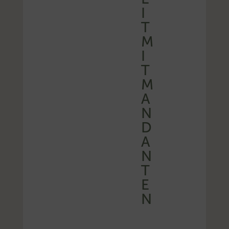
I
T
M
I
T
M
A
N
D
A
N
T
E
N