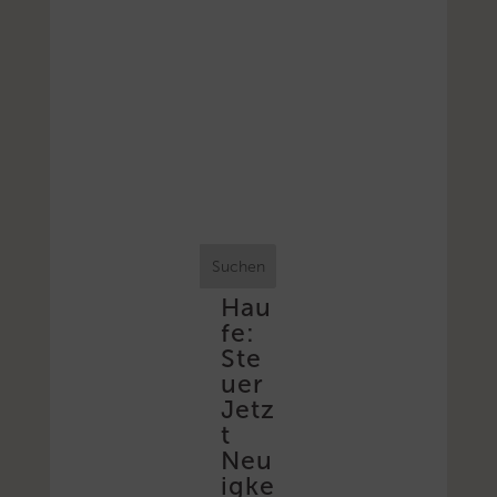
Suchen
Hau
fe:
Ste
uer
Jetz
t
Neu
igke