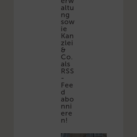
erw
altu
ng
sow
ie
Kan
zlei
&
Co.
als
RSS
-
Fee
d
abo
nni
ere
n!