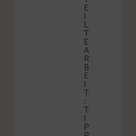
E
I
L
T
E
A
R
B
E
I
T
:
T
I
P
P