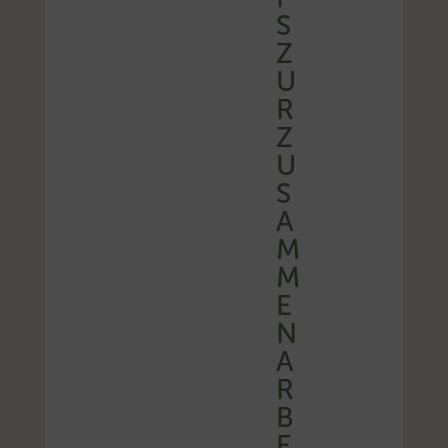
S
Z
U
R
Z
U
S
A
M
M
E
N
A
R
B
E