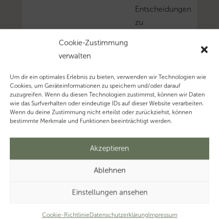
Entscheidungen
zu
treffen.
Cookie-Zustimmung
Mehr
verwalten
zum
Thema
Um dir ein optimales Erlebnis zu bieten, verwenden wir Technologien wie
Cookies, um Geräteinformationen zu speichern und/oder darauf
‚Steuerberater’…
zuzugreifen. Wenn du diesen Technologien zustimmst, können wir Daten
Mehr
wie das Surfverhalten oder eindeutige IDs auf dieser Website verarbeiten.
Wenn du deine Zustimmung nicht erteilst oder zurückziehst, können
zum
bestimmte Merkmale und Funktionen beeinträchtigt werden.
Thema
‚Steuerberatung’…
Akzeptieren
Mehr
zum
Ablehnen
Thema
Einstellungen ansehen
‚Kanzleimanagement’…
Cookie-Richtlinie
Datenschutzerklärung
Impressum