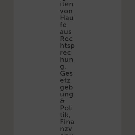
iten
von
Hau
fe
aus
Rec
htsp
rec
hun
g,
Ges
etz
geb
ung
&
Poli
tik,
Fina
nzv