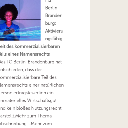
FG
Berlin-
Branden
burg:
Aktivieru
ngsfähig
eit des kommerzialisierbaren
eils eines Namensrechts
as FG Berlin-Brandenburg hat
ntschieden, dass der
ommerzialisierbare Teil des
amensrechts einer natürlichen
erson ertragsteuerlich ein
mmaterielles Wirtschaftsgut
nd kein bloßes Nutzungsrecht
darstellt.Mehr zum Thema
Abschreibung'...Mehr zum