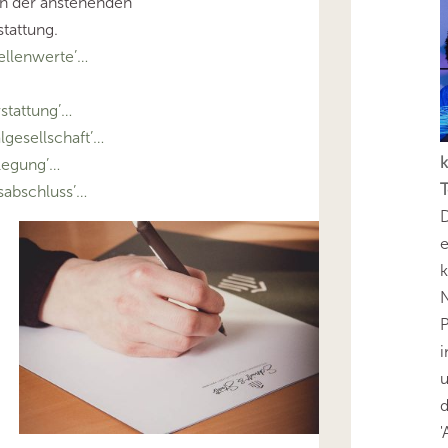
h der anstehenden
stattung.
llenwerte’…
rstattung’…
gesellschaft’…
k
legung’…
T
abschluss’…
D
e
k
N
P
i
u
'