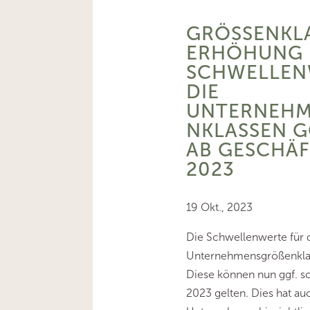
GRÖSSENKLAS
RHÖHUNG D
CHWELLENWE
IE U
NTERNEHME
LASSEN GGF
GESCHÄFTS
23
19 Okt., 2023
Die Schwellenwerte für d
Unternehmensgrößenkla
Diese können nun ggf. s
2023 gelten. Dies hat au