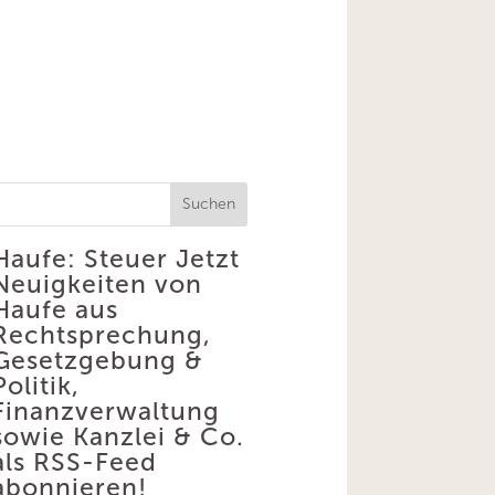
Suchen
Haufe: Steuer
Jetzt
Neuigkeiten von
Haufe aus
Rechtsprechung,
Gesetzgebung &
Politik,
Finanzverwaltung
sowie Kanzlei & Co.
als RSS-Feed
abonnieren!