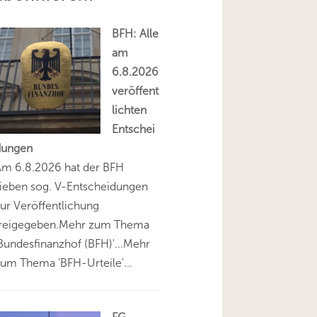
BFH: Alle
am
6.8.2026
veröffent
lichten
Entschei
dungen
Am 6.8.2026 hat der BFH
ieben sog. V-Entscheidungen
ur Veröffentlichung
freigegeben.Mehr zum Thema
Bundesfinanzhof (BFH)'...Mehr
um Thema 'BFH-Urteile'...