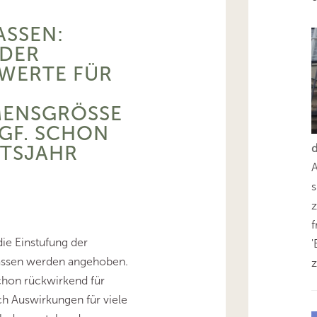
SEN: E
ER S
RTE FÜR D
NSGRÖSSENK
. SCHON AB
JAHR 20
s
z
ie Einstufung der
'
ssen werden angehoben.
z
chon rückwirkend für
ch Auswirkungen für viele