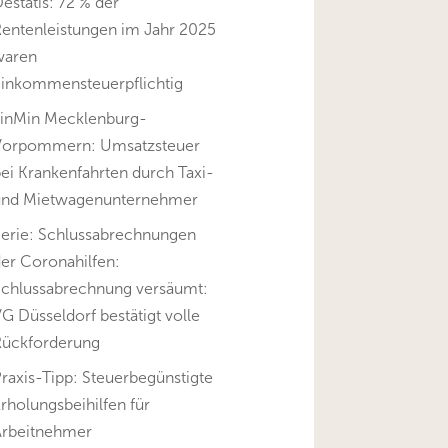
estatis: 72 % der
Rentenleistungen im Jahr 2025
waren
einkommensteuerpflichtig
FinMin Mecklenburg-
Vorpommern: Umsatzsteuer
ei Krankenfahrten durch Taxi-
und Mietwagenunternehmer
Serie: Schlussabrechnungen
er Coronahilfen:
Schlussabrechnung versäumt:
G Düsseldorf bestätigt volle
Rückforderung
raxis-Tipp: Steuerbegünstigte
rholungsbeihilfen für
Arbeitnehmer