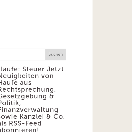
Suchen
Haufe: Steuer
Jetzt
Neuigkeiten von
Haufe aus
Rechtsprechung,
Gesetzgebung &
Politik,
Finanzverwaltung
sowie Kanzlei & Co.
als RSS-Feed
abonnieren!