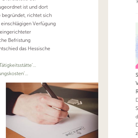
'
geordnet ist und dort
e begründet, richtet sich
 einschlägigen Verfügung
eingerichteter
che Befristung
tschied das Hessische
tigkeitsstätte’…
ngskosten’…
V
D
S
D
z