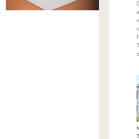
D
i
o
F
T
z
t
T