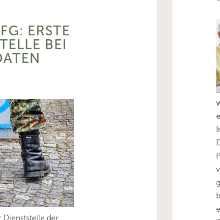
FG: ERSTE
TELLE BEI
DATEN
I
D
v
g
b
 Dienststelle der