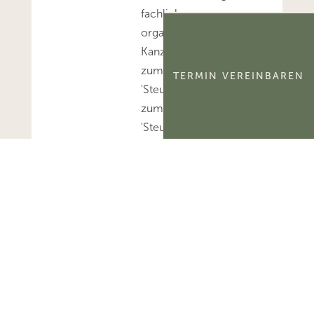
fachlich,
organisatorisch und im
Kanzleialltag. Mehr
zum Thema
TERMIN VEREINBAREN
'Steuerberatung'...Mehr
zum Thema
'Steuerberater'...
BMF
Referentenentwurf: