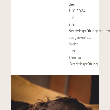
dem
1.10.2024
auf
alle
Betriebsprüfungsstelle
ausgeweitet.
Mehr
zum
Thema
‚Betriebsprüfung’…