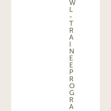
W
L
-
T
R
A
I
N
E
E
P
R
O
G
R
A