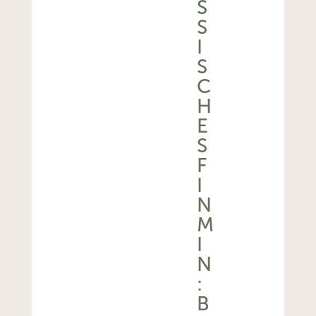
S
S
I
S
C
H
E
S
F
I
N
M
I
N
:
B