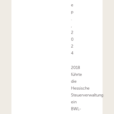
e
p
.
,
2
0
2
4
2018
führte
die
Hessische
Steuerverwaltung
ein
BWL-