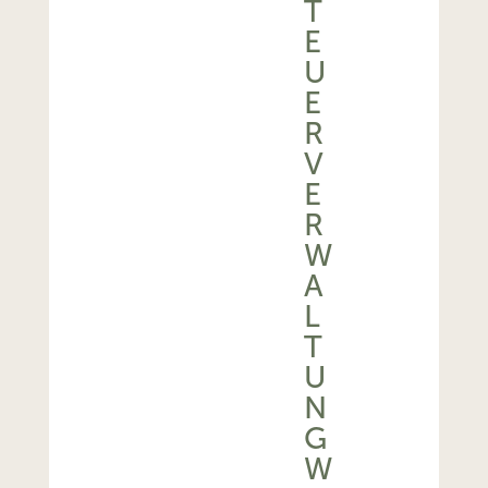
T
E
U
E
R
V
E
R
W
A
L
T
U
N
G
W