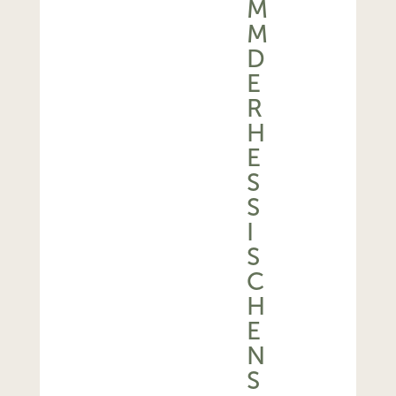
M
M
D
E
R
H
E
S
S
I
S
C
H
E
N
S