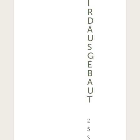
I
R
D
A
U
S
G
E
B
A
U
T
2
5
S