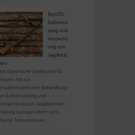
BayLfSt:
Selbstnut
zung und
Verpacht
ung von
Jagdbezi
rken
as Bayerische Landesamt für
teuern hat zur
umsatzsteuerlichen Behandlung
er Selbstnutzung und
Verpachtung von Jagdbezirken
Stellung bezogen.Mehr zum
hema 'Umsatzsteuer'...