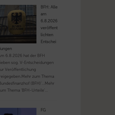
BFH: Alle
am
6.8.2026
veröffent
lichten
Entschei
dungen
Am 6.8.2026 hat der BFH
ieben sog. V-Entscheidungen
ur Veröffentlichung
freigegeben.Mehr zum Thema
Bundesfinanzhof (BFH)'...Mehr
um Thema 'BFH-Urteile'...
FG