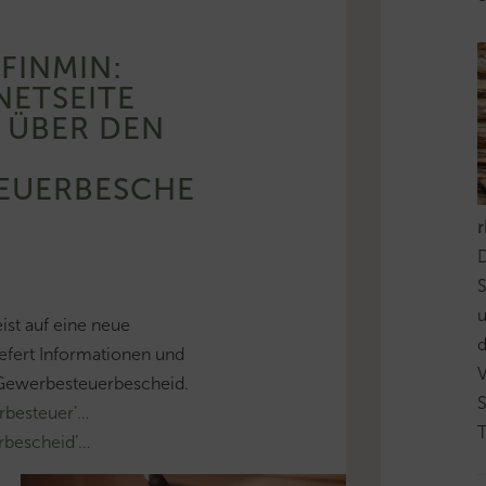
FINMIN:
NETSEITE
 ÜBER DEN
EUERBESCHE
D
S
ist auf eine neue
d
liefert Informationen und
 Gewerbesteuerbescheid.
besteuer’…
T
rbescheid’…