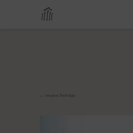
←
neuere Beiträge