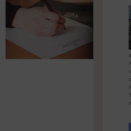
s
z
'
z