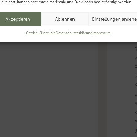
ückziehst, können bestimmte Merkmale und Funktionen beeinträchtigt werden.
Akzeptieren
Ablehnen
Einstellungen anseh
B
Cookie-Richtlinie
Datenschutzerklärung
Impressum
v
B
K
A
k