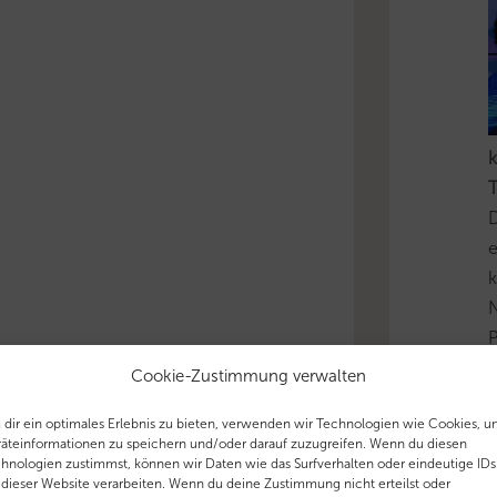
k
T
D
e
k
N
P
i
Cookie-Zustimmung verwalten
u
dir ein optimales Erlebnis zu bieten, verwenden wir Technologien wie Cookies, 
äteinformationen zu speichern und/oder darauf zuzugreifen. Wenn du diesen
'
hnologien zustimmst, können wir Daten wie das Surfverhalten oder eindeutige IDs
 dieser Website verarbeiten. Wenn du deine Zustimmung nicht erteilst oder
T