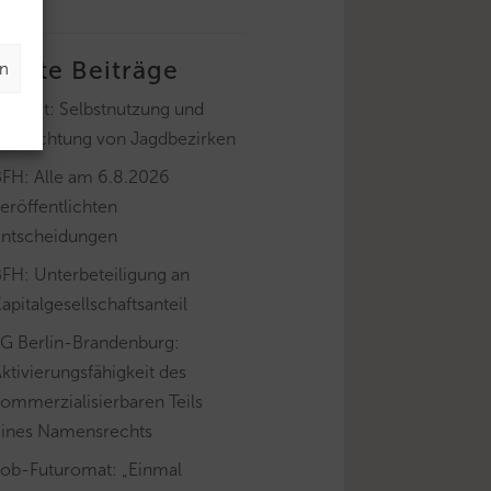
letzte Beiträge
en
ayLfSt: Selbstnutzung und
Verpachtung von Jagdbezirken
BFH: Alle am 6.8.2026
eröffentlichten
Entscheidungen
FH: Unterbeteiligung an
apitalgesellschaftsanteil
FG Berlin-Brandenburg:
ktivierungsfähigkeit des
ommerzialisierbaren Teils
eines Namensrechts
Job-Futuromat: „Einmal