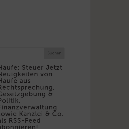
Suchen
Haufe: Steuer
Jetzt
Neuigkeiten von
Haufe aus
Rechtsprechung,
Gesetzgebung &
Politik,
Finanzverwaltung
sowie Kanzlei & Co.
als RSS-Feed
abonnieren!