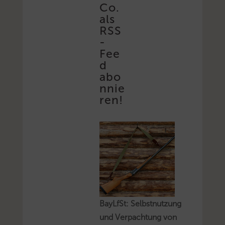
Co.
als
RSS
-
Fee
d
abo
nnie
ren!
BayLfSt: Selbstnutzung
und Verpachtung von