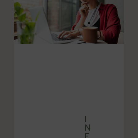
I
N
E