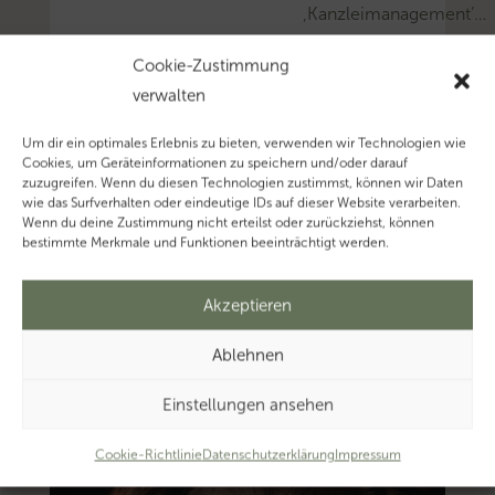
‚Kanzleimanagement’…
Mehr
Cookie-Zustimmung
zum
verwalten
Thema
‚Steuerberatung’…
Um dir ein optimales Erlebnis zu bieten, verwenden wir Technologien wie
Mehr
Cookies, um Geräteinformationen zu speichern und/oder darauf
zuzugreifen. Wenn du diesen Technologien zustimmst, können wir Daten
zum
wie das Surfverhalten oder eindeutige IDs auf dieser Website verarbeiten.
Thema
Wenn du deine Zustimmung nicht erteilst oder zurückziehst, können
bestimmte Merkmale und Funktionen beeinträchtigt werden.
‚Steuerberater’…
Akzeptieren
Ablehnen
Einstellungen ansehen
Cookie-Richtlinie
Datenschutzerklärung
Impressum