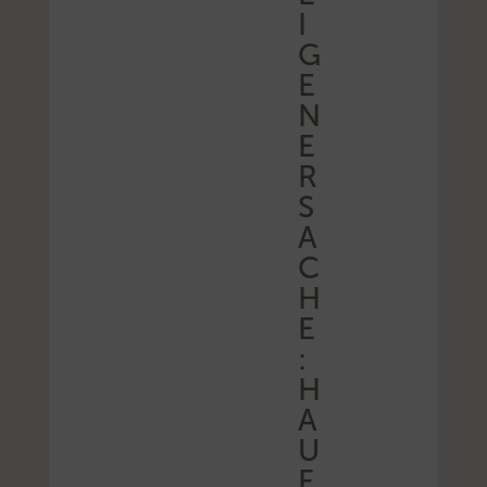
I
G
E
N
E
R
S
A
C
H
E
:
H
A
U
F