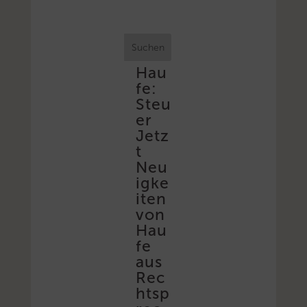
Suchen
Hau
fe:
Steu
er
Jetz
t
Neu
igke
iten
von
Hau
fe
aus
Rec
htsp