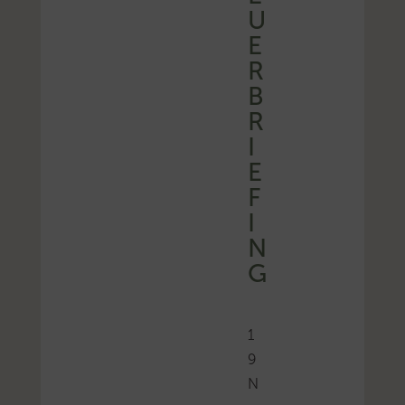
U
E
R
B
R
I
E
F
I
N
G
1
9
N