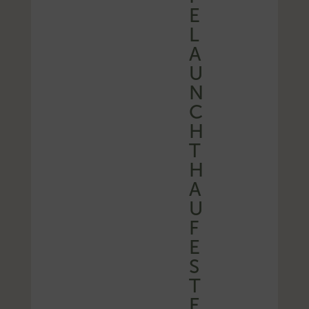
E
L
A
U
N
C
H
T
H
A
U
F
E
S
T
E