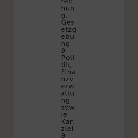
rec
hun
g,
Ges
etzg
ebu
ng
&
Poli
tik,
Fina
nzv
erw
altu
ng
sow
ie
Kan
zlei
&