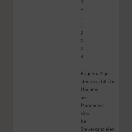
o
v
.
,
2
0
2
4
Regelmäßige
steuerrechtliche
Updates
an
Mandanten
sind
für
Steuerkanzleien