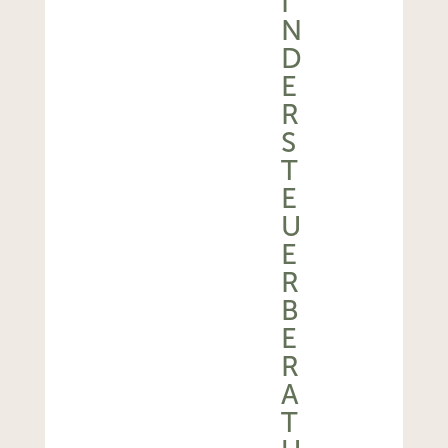
I
N
D
E
R
S
T
E
U
E
R
B
E
R
A
T