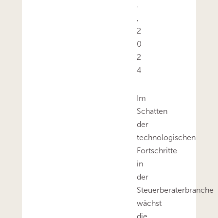
.
,
2
0
2
4
Im
Schatten
der
technologischen
Fortschritte
in
der
Steuerberaterbranche
wächst
die