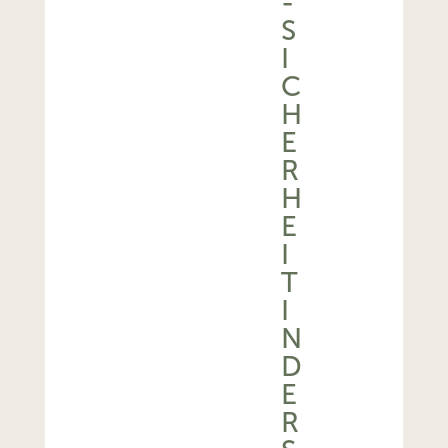
-
S
I
C
H
E
R
H
E
I
T
I
N
D
E
R