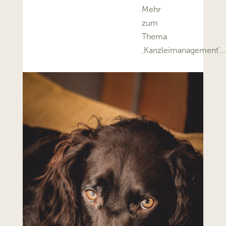
Mehr
zum
Thema
‚Kanzleimanagement’…