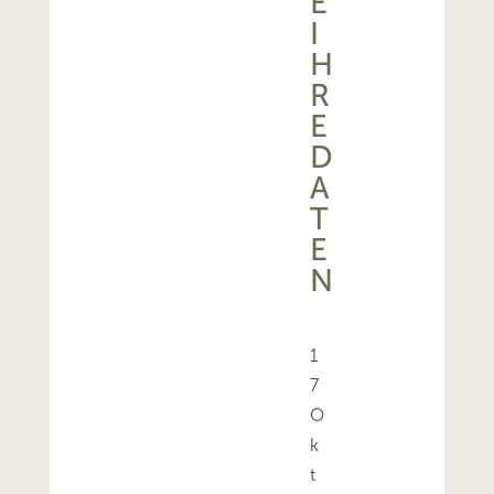
E
I
H
R
E
D
A
T
E
N
1
7
O
k
t