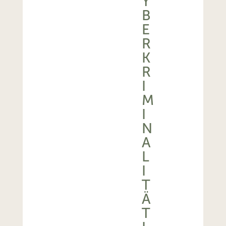
Y
B
E
R
K
R
I
M
I
N
A
L
I
T
Ä
T