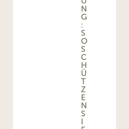
U
N
G
:
S
O
S
C
H
Ü
T
Z
E
N
S
I