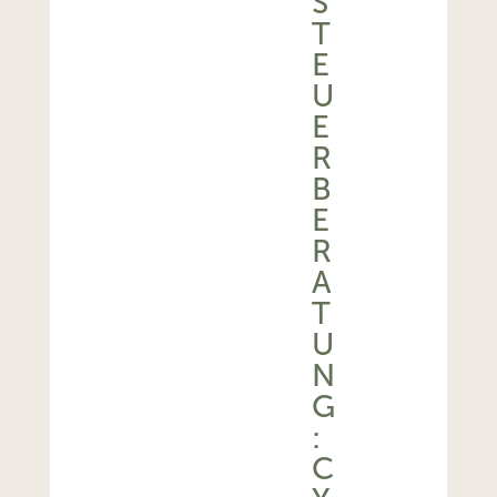
S
T
E
U
E
R
B
E
R
A
T
U
N
G
:
C