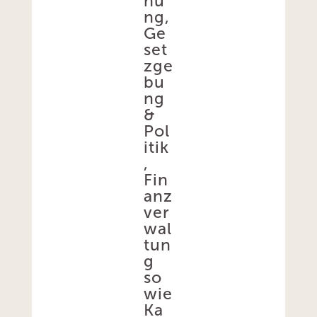
hu
ng,
Ge
set
zge
bu
ng
&
Pol
itik
,
Fin
anz
ver
wal
tun
g
so
wie
Ka