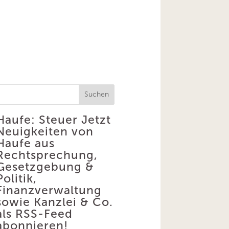
Suchen
Haufe: Steuer
Jetzt
Neuigkeiten von
Haufe aus
Rechtsprechung,
Gesetzgebung &
Politik,
Finanzverwaltung
sowie Kanzlei & Co.
als RSS-Feed
abonnieren!