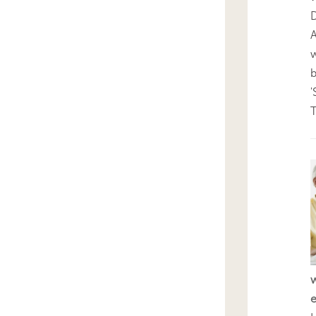
D
A
'
T