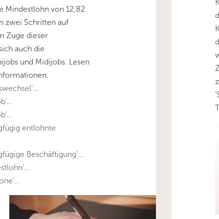
K
he Mindestlohn von 12,82
d
n zwei Schritten auf
K
m Zuge dieser
d
ich auch die
w
ijobs und Midijobs. Lesen
 Informationen.
swechsel’…
ob’…
T
ob’…
fügig entlohnte
fügige Beschäftigung’…
stlohn’…
one’…