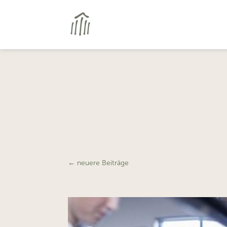
←
neuere Beiträge