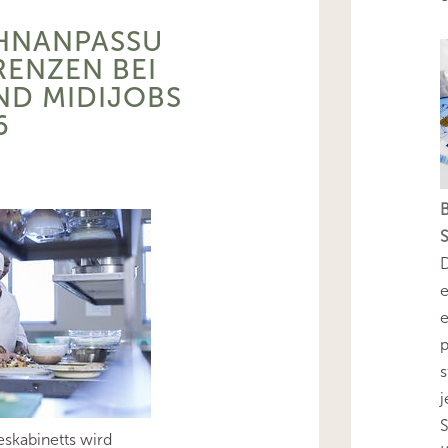
HNANPASSU
RENZEN BEI
ND MIDIJOBS
6
B
D
e
e
p
s
skabinetts wird