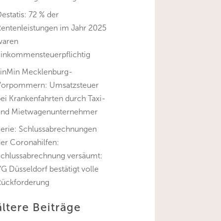
estatis: 72 % der
Rentenleistungen im Jahr 2025
waren
einkommensteuerpflichtig
FinMin Mecklenburg-
Vorpommern: Umsatzsteuer
ei Krankenfahrten durch Taxi-
und Mietwagenunternehmer
Serie: Schlussabrechnungen
er Coronahilfen:
Schlussabrechnung versäumt:
G Düsseldorf bestätigt volle
Rückforderung
ältere Beiträge