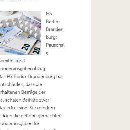
FG
Berlin-
Branden
burg:
Pauschal
e
eihilfe kürzt
Sonderausgabenabzug
as FG Berlin-Brandenburg hat
ntschieden, dass die
rhaltenen Beträge der
auschalen Beihilfe zwar
teuerfrei sind. Sie mindern
jedoch die geltend gemachten
Sonderausgaben für