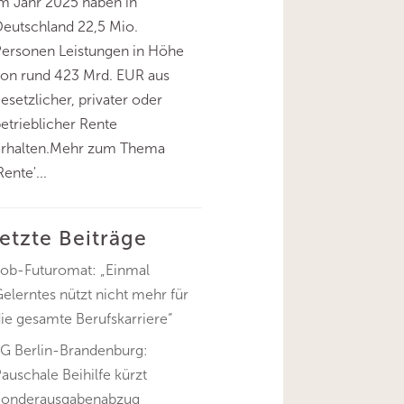
m Jahr 2025 haben in
eutschland 22,5 Mio.
Personen Leistungen in Höhe
on rund 423 Mrd. EUR aus
esetzlicher, privater oder
etrieblicher Rente
erhalten.Mehr zum Thema
Rente'...
letzte Beiträge
Job-Futuromat: „Einmal
elerntes nützt nicht mehr für
ie gesamte Berufskarriere“
FG Berlin-Brandenburg:
auschale Beihilfe kürzt
Sonderausgabenabzug