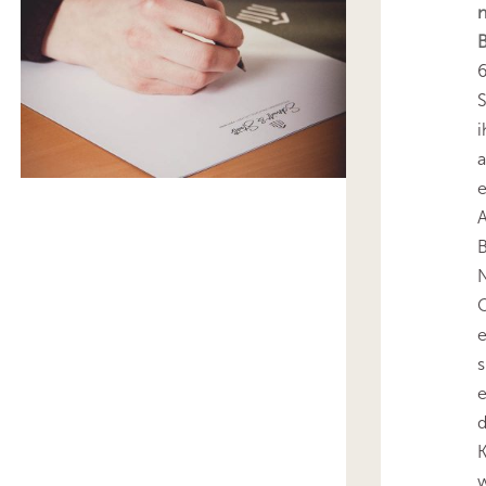
n
B
6
S
i
a
e
A
B
O
e
s
e
d
K
w