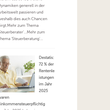
ynamiken generell in der
rbeitswelt passieren und
weshalb dies auch Chancen
birgt.Mehr zum Thema
Steuerberater'...Mehr zum
hema 'Steuerberatung'...
Destatis:
72 % der
Rentenle
istungen
im Jahr
2025
waren
einkommensteuerpflichtig