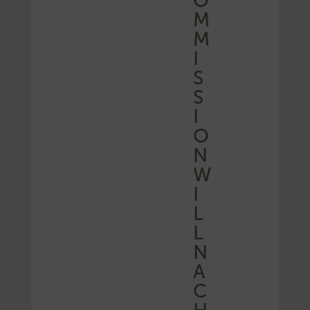
O
M
M
I
S
S
I
O
N
W
I
L
L
N
A
C