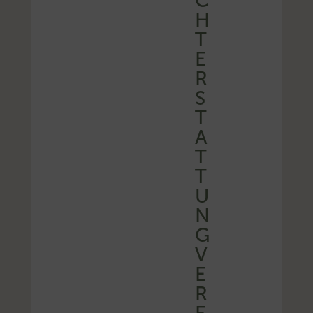
C
H
T
E
R
S
T
A
T
T
U
N
G
V
E
R