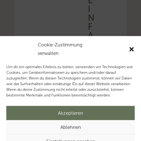
E
I
N
F
A
C
Cookie-Zustimmung
H
verwalten
E
Um dir ein optimales Erlebnis zu bieten, verwenden wir Technologien wie
N
Cookies, um Geräteinformationen zu speichern und/oder darauf
zuzugreifen. Wenn du diesen Technologien zustimmst, können wir Daten
wie das Surfverhalten oder eindeutige IDs auf dieser Website verarbeiten.
Wenn du deine Zustimmung nicht erteilst oder zurückziehst, können
2
bestimmte Merkmale und Funktionen beeinträchtigt werden.
8
F
Akzeptieren
e
b
Ablehnen
.