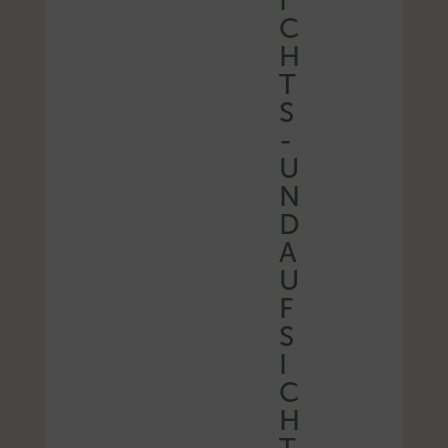
I
C
H
T
S
-
U
N
D
A
U
F
S
I
C
H