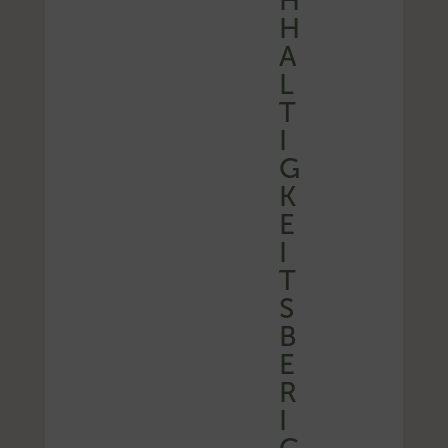
H
H
A
L
T
I
G
K
E
I
T
S
B
E
R
I