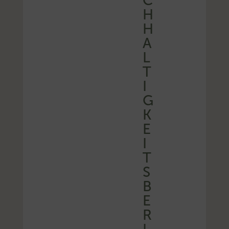
C
H
H
A
L
T
I
G
K
E
I
T
S
B
E
R