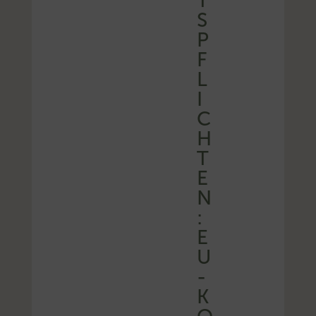
T
S
P
F
L
I
C
H
T
E
N
:
E
U
-
K