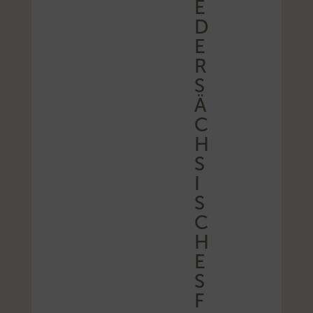
E
D
E
R
S
Ä
C
H
S
I
S
C
H
E
S
F