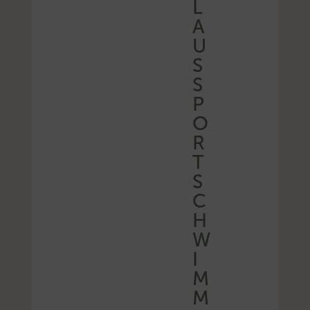
L
A
U
S
S
P
O
R
T
S
C
H
W
I
M
M