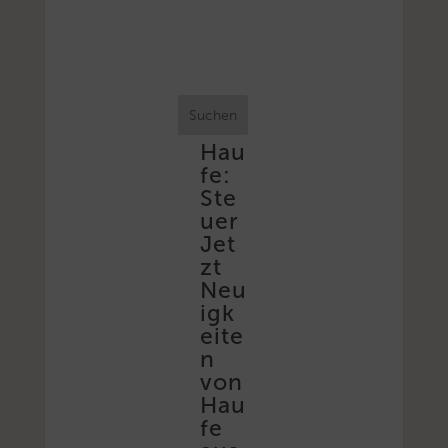
Suchen
Hau
fe:
Ste
uer
Jet
zt
Neu
igk
eite
n
von
Hau
fe