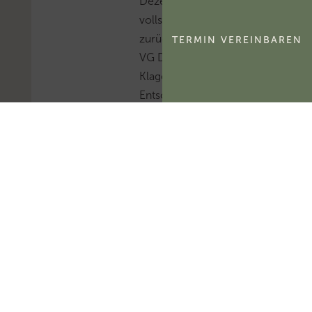
Dezemberhilfe wird
vollständig
zurückgefordert. Das
TERMIN VEREINBAREN
VG Düsseldorf hat die
Klage abgewiesen. Die
Entscheidung ist
rechtskräftig – eine
obergerichtliche
Klärung dieser
Fallgruppe steht
aus.Mehr zum Thema
'Coronavirus'...Mehr
zum Thema 'Beihilfe'...
F
i