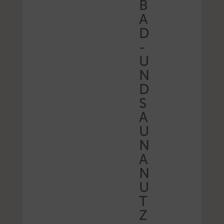
B
A
D
-
U
N
D
S
A
U
N
A
N
U
T
Z