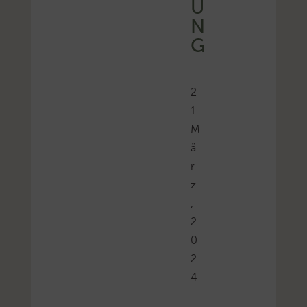
U
N
G
2
1
M
ä
r
z
,
2
0
2
4