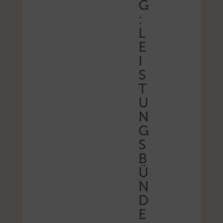
G
:
L
E
I
S
T
U
N
G
S
B
Ü
N
D
E