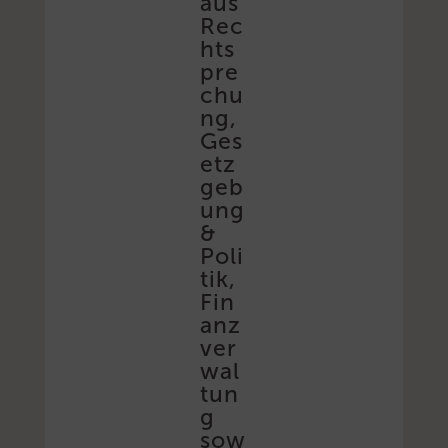
aus
Rec
hts
pre
chu
ng,
Ges
etz
geb
ung
&
Poli
tik,
Fin
anz
ver
wal
tun
g
sow