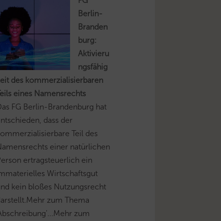
FG
Berlin-
Branden
burg:
Aktivieru
ngsfähig
eit des kommerzialisierbaren
eils eines Namensrechts
as FG Berlin-Brandenburg hat
ntschieden, dass der
ommerzialisierbare Teil des
amensrechts einer natürlichen
erson ertragsteuerlich ein
mmaterielles Wirtschaftsgut
nd kein bloßes Nutzungsrecht
darstellt.Mehr zum Thema
Abschreibung'...Mehr zum