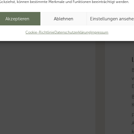
ückziehst, können bestimmte Merkmale und Funktionen beeinträchtigt werden.
B
g
Akzeptieren
Ablehnen
Einstellungen anseh
f
T
Cookie-Richtlinie
Datenschutzerklärung
Impressum
T
v
B
K
A
k