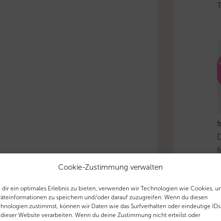
T
t
D
f
e
Cookie-Zustimmung verwalten
–
dir ein optimales Erlebnis zu bieten, verwenden wir Technologien wie Cookies, 
u
äteinformationen zu speichern und/oder darauf zuzugreifen. Wenn du diesen
a
hnologien zustimmst, können wir Daten wie das Surfverhalten oder eindeutige IDs
 dieser Website verarbeiten. Wenn du deine Zustimmung nicht erteilst oder
h