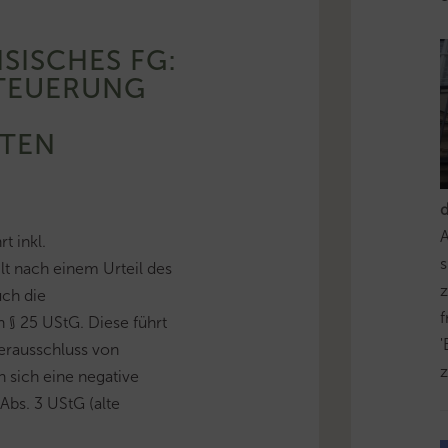
SISCHES FG:
TEUERUNG
RTEN
t inkl.
s
lt nach einem Urteil des
z
ch die
§ 25 UStG. Diese führt
'
erausschluss von
z
 sich eine negative
bs. 3 UStG (alte