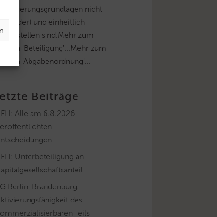
esteuerungsgrundlagen nicht
esondert und einheitlich
en
estzustellen sind.Mehr zum
hema 'Beteiligung'...Mehr zum
hema 'Abgabenordnung'...
letzte Beiträge
BFH: Alle am 6.8.2026
eröffentlichten
Entscheidungen
FH: Unterbeteiligung an
apitalgesellschaftsanteil
FG Berlin-Brandenburg:
ktivierungsfähigkeit des
ommerzialisierbaren Teils