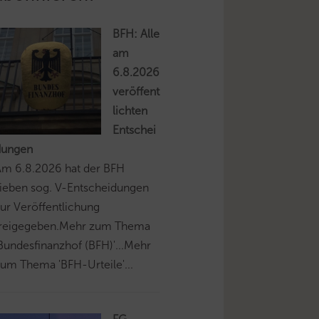
BFH: Alle
am
6.8.2026
veröffent
lichten
Entschei
dungen
Am 6.8.2026 hat der BFH
ieben sog. V-Entscheidungen
ur Veröffentlichung
freigegeben.Mehr zum Thema
Bundesfinanzhof (BFH)'...Mehr
um Thema 'BFH-Urteile'...