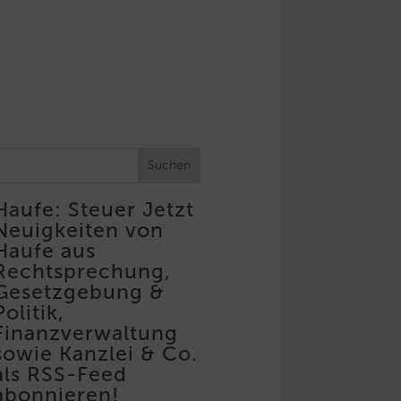
Suchen
Haufe: Steuer
Jetzt
Neuigkeiten von
Haufe aus
Rechtsprechung,
Gesetzgebung &
Politik,
Finanzverwaltung
sowie Kanzlei & Co.
als RSS-Feed
abonnieren!