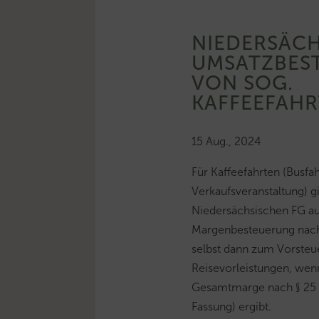
NIEDERSÄCH
UMSATZBES
VON SOG.
KAFFEEFAH
15 Aug., 2024
Für Kaffeefahrten (Busfahr
Verkaufsveranstaltung) gi
Niedersächsischen FG au
Margenbesteuerung nach 
selbst dann zum Vorsteu
Reisevorleistungen, wenn
Gesamtmarge nach § 25 A
Fassung) ergibt.