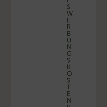
L
S
W
E
R
B
U
N
G
S
K
O
S
T
E
N