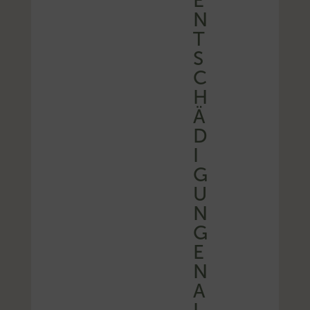
E
N
T
S
C
H
Ä
D
I
G
U
N
G
E
N
A