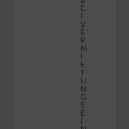
B
E
I
V
E
R
M
I
E
T
U
N
G
S
E
I