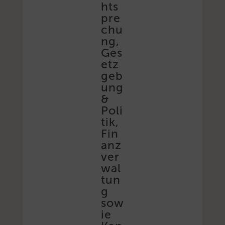
hts
pre
chu
ng,
Ges
etz
geb
ung
&
Poli
tik,
Fin
anz
ver
wal
tun
g
sow
ie