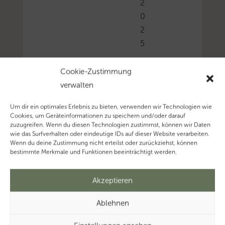
2
0
2
5
Cookie-Zustimmung
Wird
verwalten
ein
zur
Um dir ein optimales Erlebnis zu bieten, verwenden wir Technologien wie
Finanzierung
Cookies, um Geräteinformationen zu speichern und/oder darauf
zuzugreifen. Wenn du diesen Technologien zustimmst, können wir Daten
eines
wie das Surfverhalten oder eindeutige IDs auf dieser Website verarbeiten.
vermieteten
Wenn du deine Zustimmung nicht erteilst oder zurückziehst, können
bestimmte Merkmale und Funktionen beeinträchtigt werden.
Grundstücks
aufgenommenes
Akzeptieren
Darlehen
unter
Ablehnen
Zahlung
einer