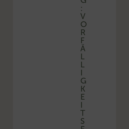
G
:
V
O
R
F
Ä
L
L
I
G
K
E
I
T
S