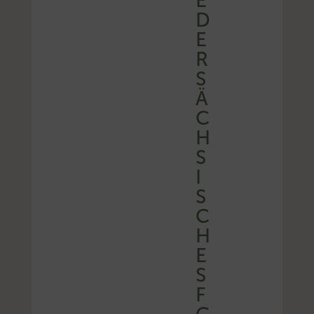
E
D
E
R
S
Ä
C
H
S
I
S
C
H
E
S
F