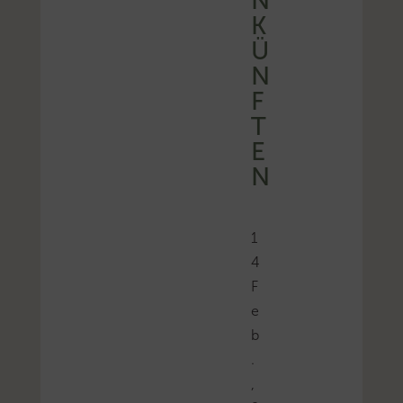
N
K
Ü
N
F
T
E
N
1
4
F
e
b
.
,