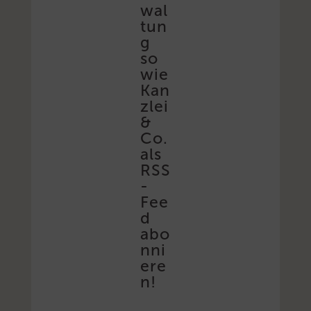
wal
tun
g
so
wie
Kan
zlei
&
Co.
als
RSS
-
Fee
d
abo
nni
ere
n!