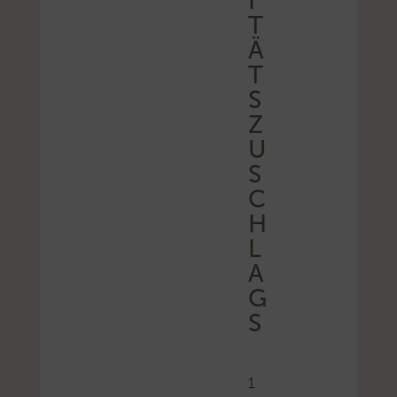
T
Ä
T
S
Z
U
S
C
H
L
A
G
S
1