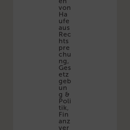
en
von
Ha
ufe
aus
Rec
hts
pre
chu
ng,
Ges
etz
geb
un
g &
Poli
tik,
Fin
anz
ver