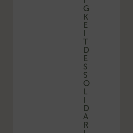
G
K
E
I
T
D
E
S
S
O
L
I
D
A
R
I