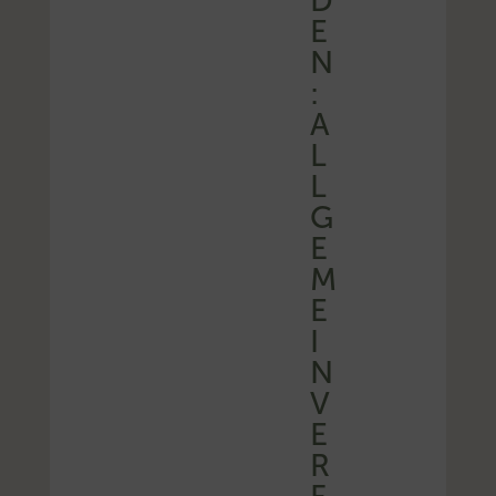
D
E
N
:
A
L
L
G
E
M
E
I
N
V
E
R