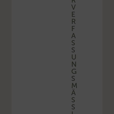
R
V
E
R
F
A
S
S
U
N
G
S
M
Ä
SS
I