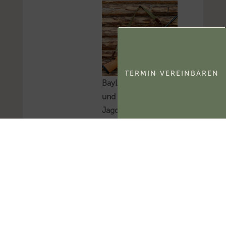
TERMIN VEREINBAREN
BayLfSt: Selbstnutzung
und Verpachtung von
Jagdbezirken
Das Bayerische
Landesamt für Steuern
hat zur
umsatzsteuerlichen
Behandlung der
Selbstnutzung und
Verpachtung von
Jagdbezirken Stellung