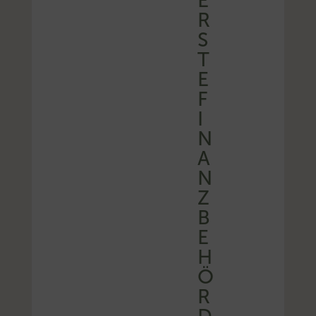
E
R
S
T
E
F
I
N
A
N
Z
B
E
H
Ö
R