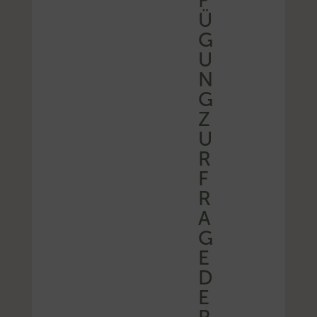
F
Ü
G
U
N
G
Z
U
R
F
R
A
G
E
D
E