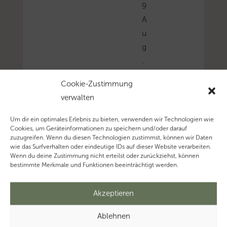
9
A
u
g
.
,
Cookie-Zustimmung
2
verwalten
0
2
Um dir ein optimales Erlebnis zu bieten, verwenden wir Technologien wie
5
Cookies, um Geräteinformationen zu speichern und/oder darauf
zuzugreifen. Wenn du diesen Technologien zustimmst, können wir Daten
wie das Surfverhalten oder eindeutige IDs auf dieser Website verarbeiten.
Wenn du deine Zustimmung nicht erteilst oder zurückziehst, können
bestimmte Merkmale und Funktionen beeinträchtigt werden.
Die
Finanzverwaltung
Akzeptieren
weist
in
Ablehnen
einer