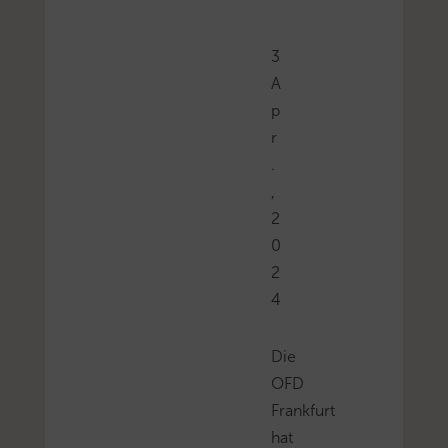
3
A
p
r
.
,
2
0
2
4
Die
OFD
Frankfurt
hat