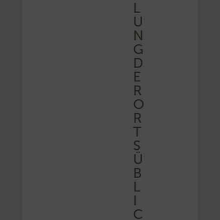
L
U
N
G
D
E
R
O
R
T
S
Ü
B
L
I
C