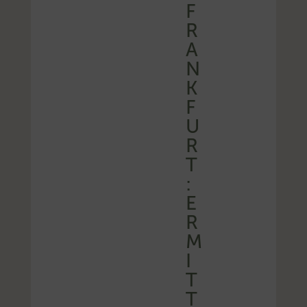
F
R
A
N
K
F
U
R
T
:
E
R
M
I
T
T