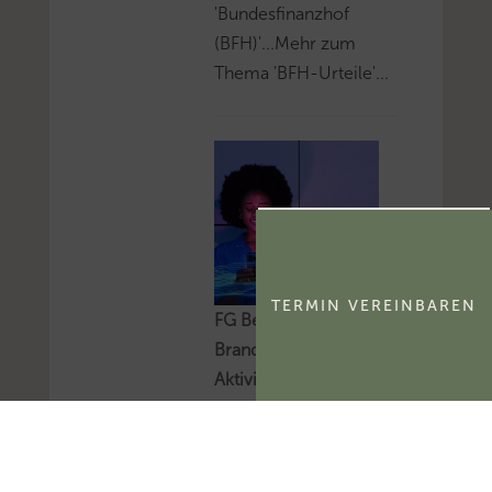
'Bundesfinanzhof
(BFH)'...Mehr zum
Thema 'BFH-Urteile'...
TERMIN VEREINBAREN
FG Berlin-
Brandenburg:
Aktivierungsfähigkeit
des
kommerzialisierbaren
Teils eines