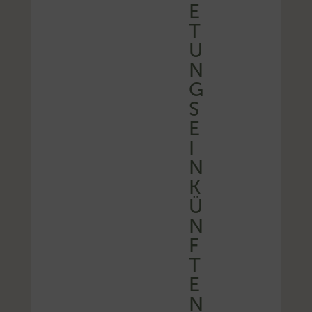
E
T
U
N
G
S
E
I
N
K
Ü
N
F
T
E
N