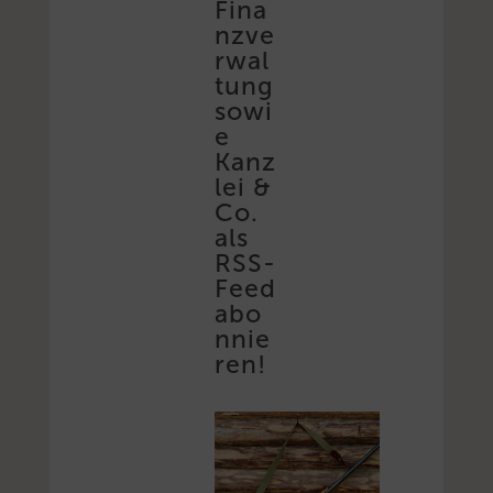
Fina
nzve
rwal
tung
sowi
e
Kanz
lei &
Co.
als
RSS-
Feed
abo
nnie
ren!