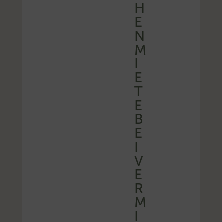
H
E
N
M
I
E
T
E
B
E
I
V
E
R
M
I