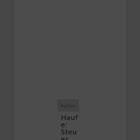
Suchen
Hauf
e:
Steu
er