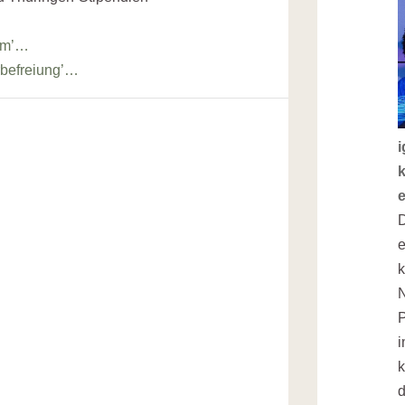
um’…
befreiung’…
i
k
D
e
k
N
P
i
k
d