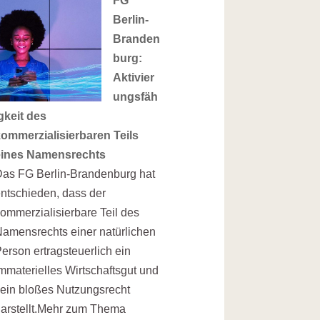
FG
Berlin-
Branden
burg:
Aktivier
ungsfäh
gkeit des
ommerzialisierbaren Teils
eines Namensrechts
as FG Berlin-Brandenburg hat
ntschieden, dass der
ommerzialisierbare Teil des
amensrechts einer natürlichen
erson ertragsteuerlich ein
mmaterielles Wirtschaftsgut und
ein bloßes Nutzungsrecht
arstellt.Mehr zum Thema