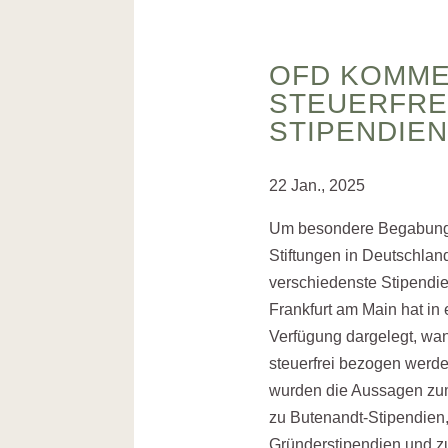
OFD KOMME
STEUERFRE
STIPENDIEN
22 Jan., 2025
Um besondere Begabunge
Stiftungen in Deutschlan
verschiedenste Stipend
Frankfurt am Main hat in e
Verfügung dargelegt, wa
steuerfrei bezogen werde
wurden die Aussagen z
zu Butenandt-Stipendien
Gründerstipendien und z