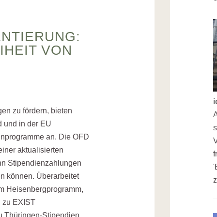
NTIERUNG:
IHEIT VON
n zu fördern, bieten
A
d und in der EU
s
ienprogramme an. Die OFD
V
iner aktualisierten
nn Stipendienzahlungen
'
n können. Überarbeitet
z
um Heisenbergprogramm,
, zu EXIST
u Thüringen-Stipendien