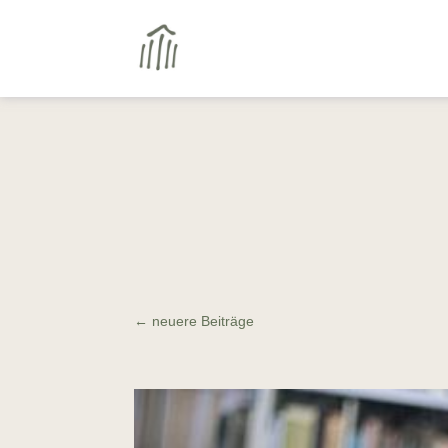
←
neuere Beiträge