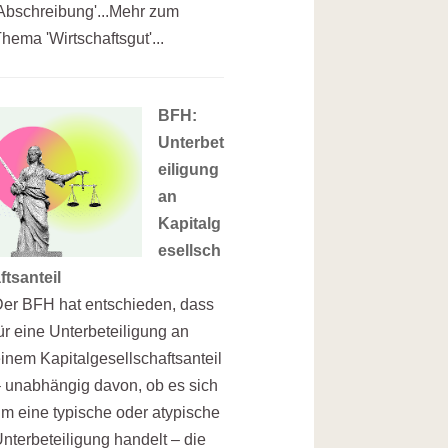
Abschreibung'...Mehr zum
hema 'Wirtschaftsgut'...
BFH:
Unterbet
eiligung
an
Kapitalg
esellsch
ftsanteil
er BFH hat entschieden, dass
ür eine Unterbeteiligung an
inem Kapitalgesellschaftsanteil
 unabhängig davon, ob es sich
m eine typische oder atypische
nterbeteiligung handelt – die