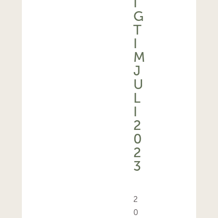
I
G
T
I
M
J
U
L
I
2
0
2
3
2
0