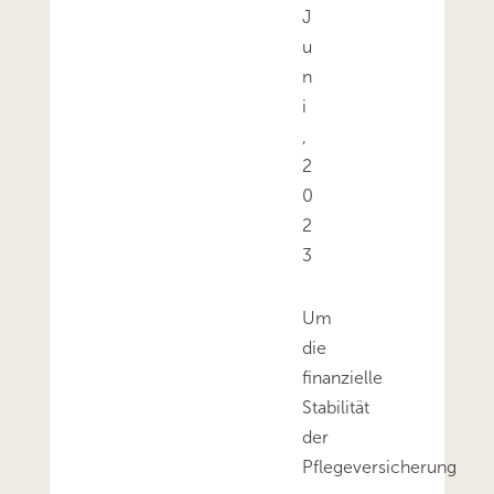
J
u
n
i
,
2
0
2
3
Um
die
finanzielle
Stabilität
der
Pflegeversicherung