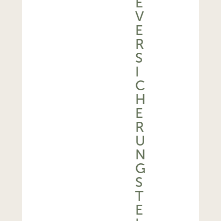
E
V
E
R
S
I
C
H
E
R
U
N
G
S
T
E