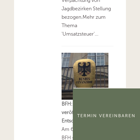
Verpachtung von
Jagdbezirken Stellung
bezogen.Mehr zum
Thema
'Umsatzsteuer'...
BFH: Alle am 6.8.2026
veröffentlichten
TERMIN VEREINBAREN
Entscheidungen
Am 6.8.2026 hat der
BFH sieben sog. V-