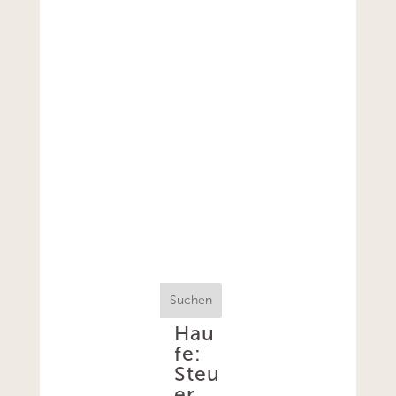
Suchen
Hau
fe:
Steu
er