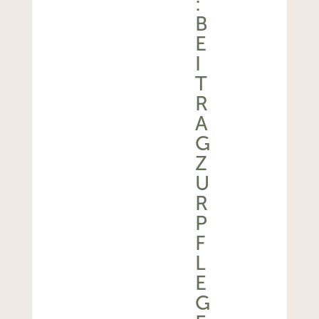
:
B
E
I
T
R
A
G
Z
U
R
P
F
L
E
G