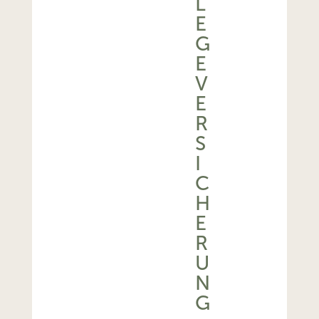
L
E
G
E
V
E
R
S
I
C
H
E
R
U
N
G