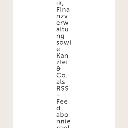
ik,
Fina
nzv
erw
altu
ng
sowi
e
Kan
zlei
&
Co.
als
RSS
-
Fee
d
abo
nnie
ren!