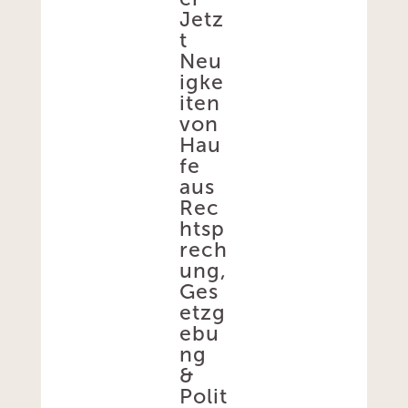
Jetz
t
Neu
igke
iten
von
Hau
fe
aus
Rec
htsp
rech
ung,
Ges
etzg
ebu
ng
&
Polit