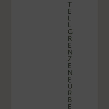
T
E
L
L
G
R
E
N
Z
E
N
F
Ü
R
B
E