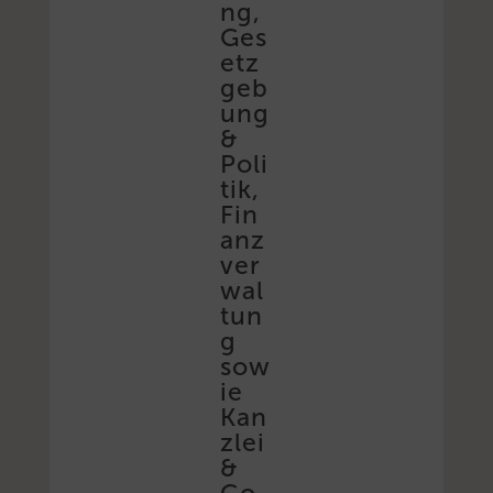
ng,
Ges
etz
geb
ung
&
Poli
tik,
Fin
anz
ver
wal
tun
g
sow
ie
Kan
zlei
&
Co.