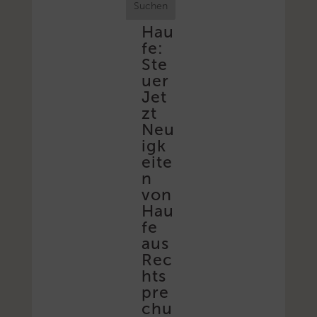
Suchen
Hau
fe:
Ste
uer
Jet
zt
Neu
igk
eite
n
von
Hau
fe
aus
Rec
hts
pre
chu