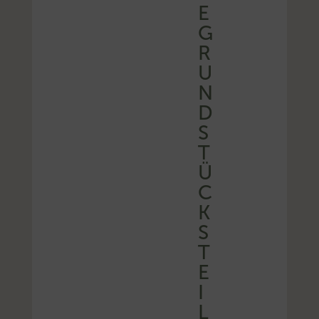
E
G
R
U
N
D
S
T
Ü
C
K
S
T
E
I
L