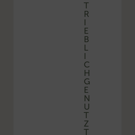
T
R
I
E
B
L
I
C
H
G
E
N
U
T
Z
T