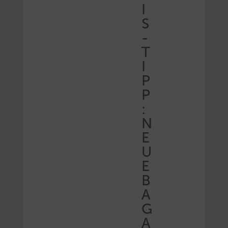
I
S
-
T
I
P
P
:
N
E
U
E
B
A
G
A