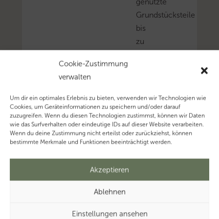
genutzte
Grundstücksteile
bis
zu
einer
Cookie-Zustimmung
Fläche
verwalten
von
30
Um dir ein optimales Erlebnis zu bieten, verwenden wir Technologien wie
m²
Cookies, um Geräteinformationen zu speichern und/oder darauf
zuzugreifen. Wenn du diesen Technologien zustimmst, können wir Daten
oder
wie das Surfverhalten oder eindeutige IDs auf dieser Website verarbeiten.
im
Wenn du deine Zustimmung nicht erteilst oder zurückziehst, können
bestimmte Merkmale und Funktionen beeinträchtigt werden.
Wert
von
Akzeptieren
40.000
EUR
Ablehnen
können
im
Einstellungen ansehen