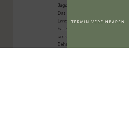
Jagdbezirken
Das Bayerische
Landesamt für Steuern
TERMIN VEREINBAREN
hat zur
umsatzsteuerlichen
Behandlung der
Selbstnutzung und
Verpachtung von
Jagdbezirken Stellung
bezogen.Mehr zum
Thema
'Umsatzsteuer'...