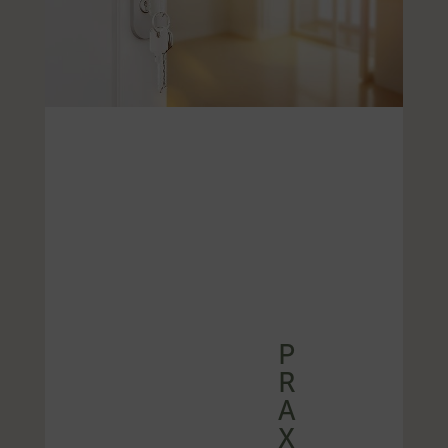
P
R
A
X