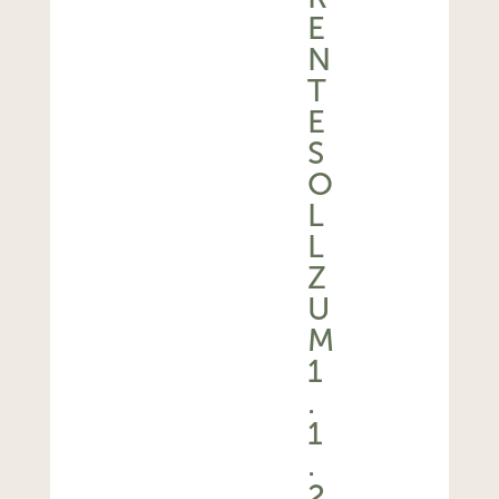
E
N
T
E
S
O
L
L
Z
U
M
1
.
1
.
2