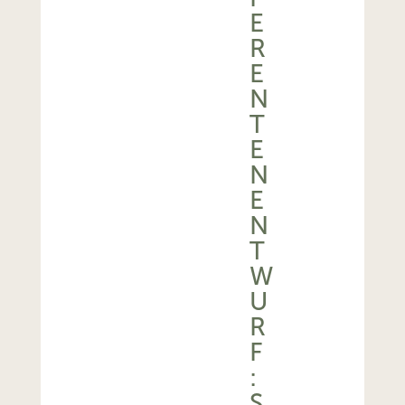
E
R
E
N
T
E
N
E
N
T
W
U
R
F
:
S