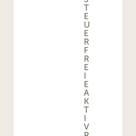
T
E
U
E
R
F
R
E
I
E
A
K
T
I
V
R