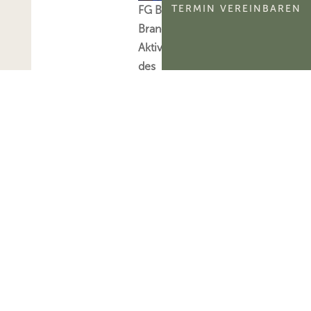
TERMIN VEREINBAREN
FG Berlin-
Brandenburg:
Aktivierungsfähigkeit
des
kommerzialisierbaren
Teils eines
Namensrechts
Das FG Berlin-
Brandenburg hat
entschieden, dass der
kommerzialisierbare
Teil des Namensrechts
einer natürlichen
Person
ertragsteuerlich ein
immaterielles
Wirtschaftsgut und