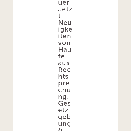
uer
Jetz
t
Neu
igke
iten
von
Hau
fe
aus
Rec
hts
pre
chu
ng,
Ges
etz
geb
ung
&