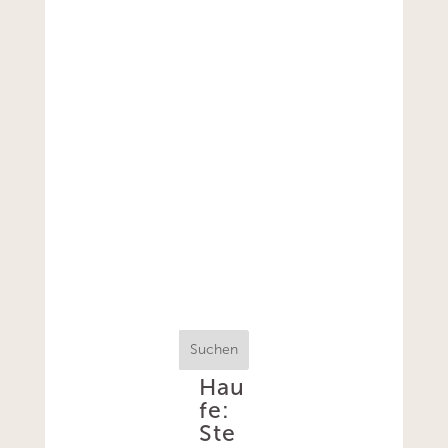
Suchen
Hau
fe:
Ste