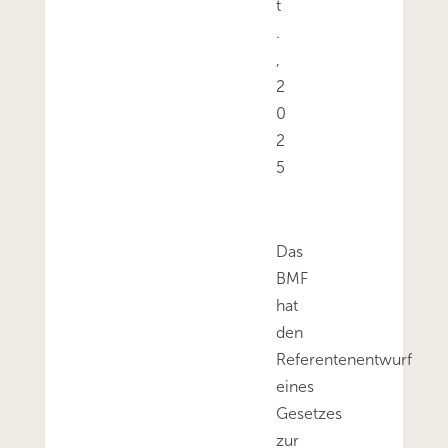
t
.
,
2
0
2
5
Das
BMF
hat
den
Referentenentwurf
eines
Gesetzes
zur