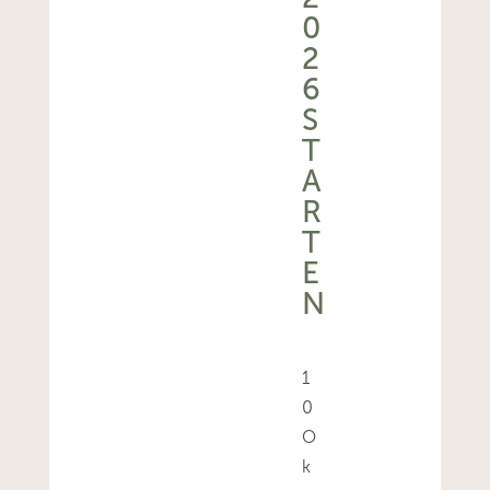
0
2
6
S
T
A
R
T
E
N
1
0
O
k