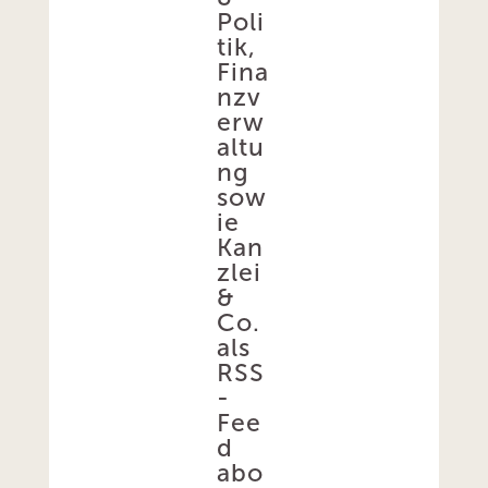
Poli
tik,
Fina
nzv
erw
altu
ng
sow
ie
Kan
zlei
&
Co.
als
RSS
-
Fee
d
abo