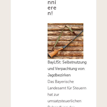
nni
ere
n!
BayLfSt: Selbstnutzung
und Verpachtung von
Jagdbezirken
Das Bayerische
Landesamt für Steuern
hat zur
umsatzsteuerlichen