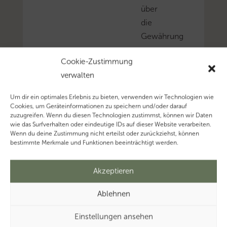
über
die
Gewährung
von
Cookie-Zustimmung
Vertrauensschutz
verwalten
wegen
der
Um dir ein optimales Erlebnis zu bieten, verwenden wir Technologien wie
geänderten
Cookies, um Geräteinformationen zu speichern und/oder darauf
zuzugreifen. Wenn du diesen Technologien zustimmst, können wir Daten
höchstrichterlichen
wie das Surfverhalten oder eindeutige IDs auf dieser Website verarbeiten.
Rechtsprechung
Wenn du deine Zustimmung nicht erteilst oder zurückziehst, können
bestimmte Merkmale und Funktionen beeinträchtigt werden.
in
sog.
Akzeptieren
RETT-
Blocker-
Ablehnen
Konstellationen
zu
Einstellungen ansehen