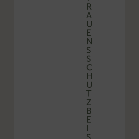
R
A
U
E
N
S
S
C
H
U
T
Z
B
E
I
S