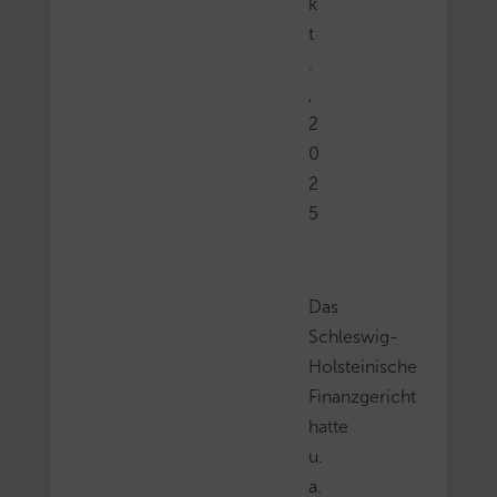
k
t
.
,
2
0
2
5
Das
Schleswig-
Holsteinische
Finanzgericht
hatte
u.
a.