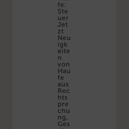
fe:
Ste
uer
Jet
zt
Neu
igk
eite
n
von
Hau
fe
aus
Rec
hts
pre
chu
ng,
Ges