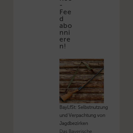
-
Fee
d
abo
nni
ere
n!
BayLfSt: Selbstnutzung
und Verpachtung von
Jagdbezirken
Das Bayerische