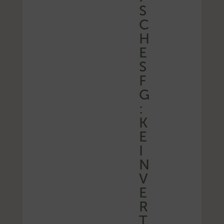
S
C
H
E
S
F
G
:
K
E
I
N
V
E
R
T