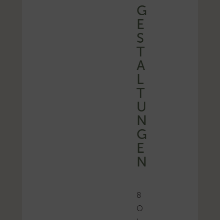
G
E
S
T
A
L
T
U
N
G
E
N
8
O