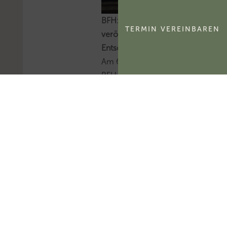
BFH: Alle am 6.8.2026
TERMIN VEREINBAREN
veröffentlichten
Entscheidungen
Am 6.8.2026 hat der
BFH sieben sog. V-
Entscheidungen zur
Veröffentlichung
freigegeben.Mehr zum
Thema
'Bundesfinanzhof
(BFH)'...Mehr zum
Thema 'BFH-Urteile'...