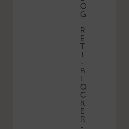
O
G
.
R
E
T
T
-
B
L
O
C
K
E
R
-