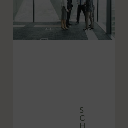
S
C
H