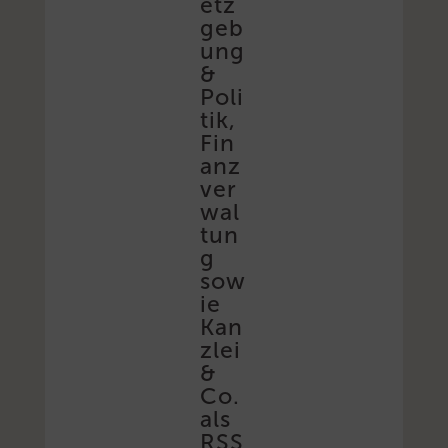
etz
geb
ung
&
Poli
tik,
Fin
anz
ver
wal
tun
g
sow
ie
Kan
zlei
&
Co.
als
RSS