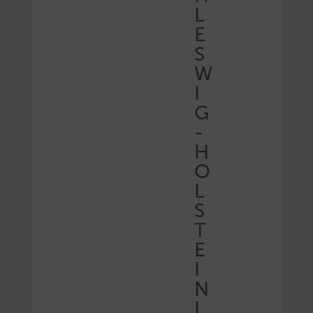
L
E
S
W
I
G
-
H
O
L
S
T
E
I
N
I