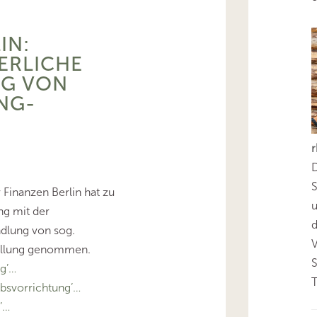
IN:
ERLICHE
G VON
NG-
D
S
 Finanzen Berlin hat zu
g mit der
d
ndlung von sog.
ellung genommen.
g’…
T
bsvorrichtung’…
’…