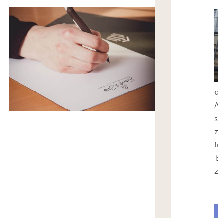
s
z
'
z