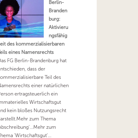
Berlin-
Branden
burg:
Aktivieru
ngsfähig
eit des kommerzialisierbaren
eils eines Namensrechts
as FG Berlin-Brandenburg hat
ntschieden, dass der
ommerzialisierbare Teil des
amensrechts einer natürlichen
erson ertragsteuerlich ein
mmaterielles Wirtschaftsgut
nd kein bloßes Nutzungsrecht
darstellt.Mehr zum Thema
Abschreibung'...Mehr zum
hema 'Wirtschaftsgut'...