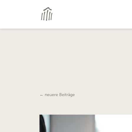
←
neuere Beiträge