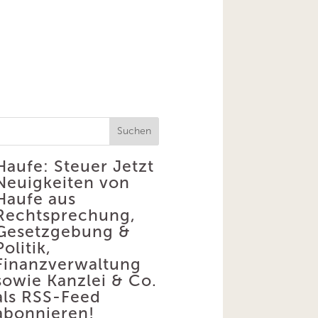
Suchen
Haufe: Steuer
Jetzt
Neuigkeiten von
Haufe aus
Rechtsprechung,
Gesetzgebung &
Politik,
Finanzverwaltung
sowie Kanzlei & Co.
als RSS-Feed
abonnieren!