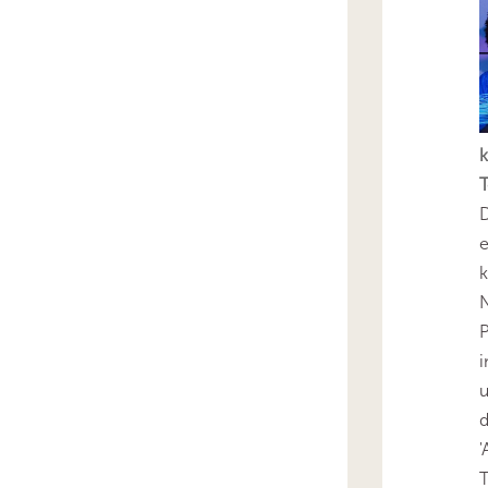
k
T
D
e
k
N
P
i
u
'
T