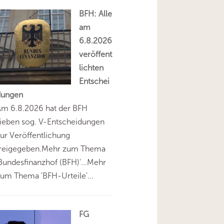
BFH: Alle
am
6.8.2026
veröffent
lichten
Entschei
dungen
Am 6.8.2026 hat der BFH
ieben sog. V-Entscheidungen
ur Veröffentlichung
freigegeben.Mehr zum Thema
Bundesfinanzhof (BFH)'...Mehr
um Thema 'BFH-Urteile'...
FG