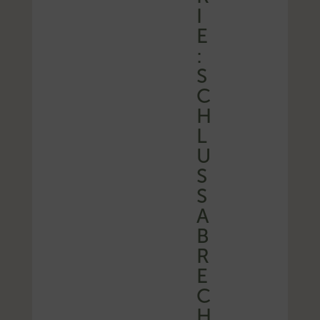
I
E
:
S
C
H
L
U
S
S
A
B
R
E
C
H