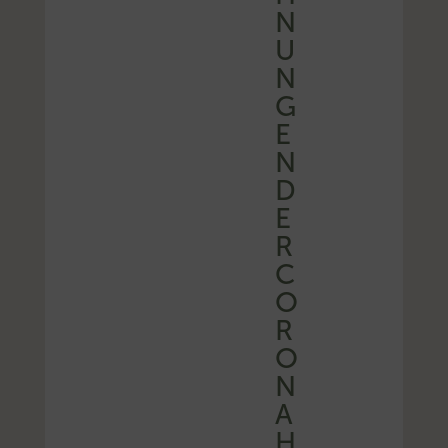
N
U
N
G
E
N
D
E
R
C
O
R
O
N
A
H