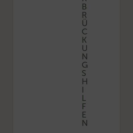
B
R
Ü
C
K
U
N
G
S
H
I
L
F
E
N