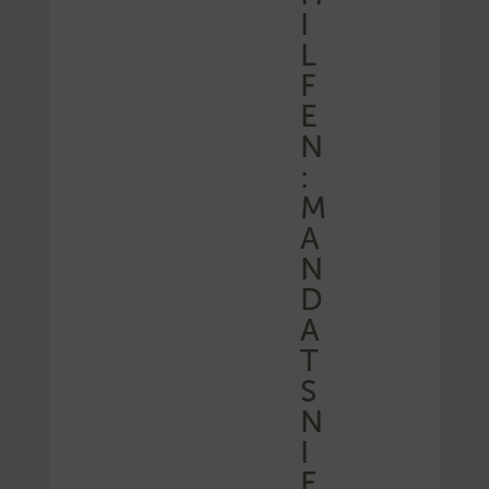
I
L
F
E
N
:
M
A
N
D
A
T
S
N
I
E