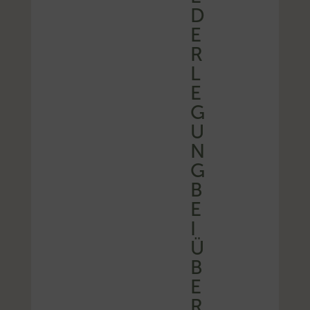
D
E
R
L
E
G
U
N
G
B
E
I
Ü
B
E
R