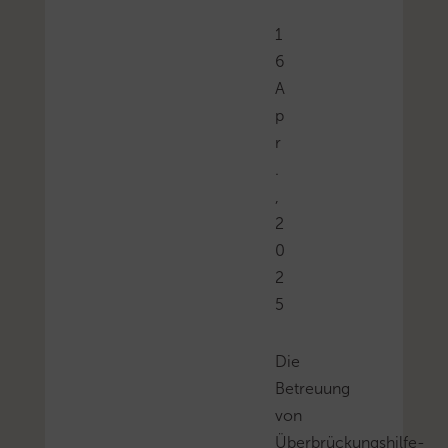
1
6
A
p
r
.
,
2
0
2
5
Die
Betreuung
von
Überbrückungshilfe-