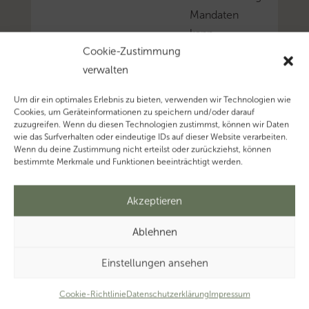
Mandaten
kann
Cookie-Zustimmung
aus
verwalten
verschiedenen
Gründen
Um dir ein optimales Erlebnis zu bieten, verwenden wir Technologien wie
enden.
Cookies, um Geräteinformationen zu speichern und/oder darauf
zuzugreifen. Wenn du diesen Technologien zustimmst, können wir Daten
Doch
wie das Surfverhalten oder eindeutige IDs auf dieser Website verarbeiten.
Vorsicht:
Wenn du deine Zustimmung nicht erteilst oder zurückziehst, können
bestimmte Merkmale und Funktionen beeinträchtigt werden.
Bei
der
Mandatsniederlegung
Akzeptieren
lauern
Ablehnen
zahlreiche
Haftungsrisiken
Einstellungen ansehen
und
rechtliche
Cookie-Richtlinie
Datenschutzerklärung
Impressum