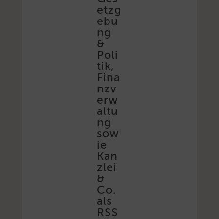
etzg
ebu
ng
&
Poli
tik,
Fina
nzv
erw
altu
ng
sow
ie
Kan
zlei
&
Co.
als
RSS