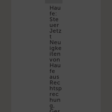
Hau
fe:
Ste
uer
Jetz
t
Neu
igke
iten
von
Hau
fe
aus
Rec
htsp
rec
hun
g,
Ges