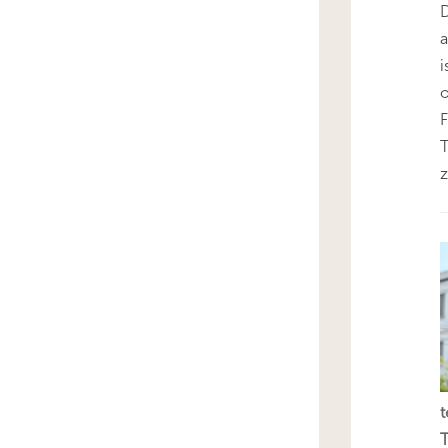
D
i
o
F
T
z
t
T