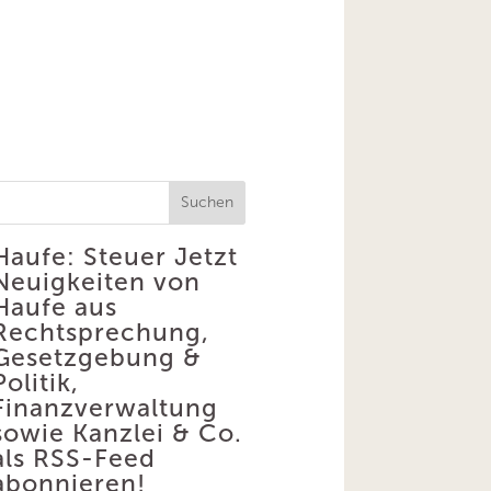
Suchen
Haufe: Steuer
Jetzt
Neuigkeiten von
Haufe aus
Rechtsprechung,
Gesetzgebung &
Politik,
Finanzverwaltung
sowie Kanzlei & Co.
als RSS-Feed
abonnieren!