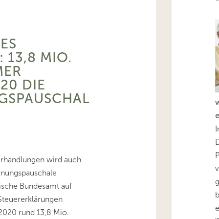
HES
 13,8 MIO.
MER
20 DIE
GSPAUSCHAL
I
D
erhandlungen wird auch
v
rnungspauschale
g
stische Bundesamt auf
b
 Steuererklärungen
 2020 rund 13,8 Mio.