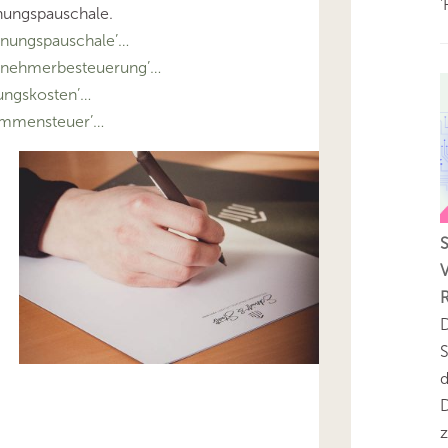
'
nungspauschale.
nungspauschale’…
tnehmerbesteuerung’…
ngskosten’…
ommensteuer’…
V
D
S
D
z