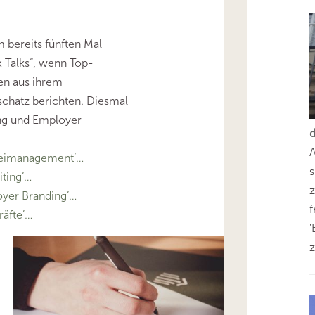
m bereits fünften Mal
x Talks“, wenn Top-
en aus ihrem
schatz berichten. Diesmal
ng und Employer
eimanagement’…
s
ting’…
z
yer Branding’…
äfte’…
'
z