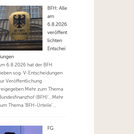
BFH: Alle
am
6.8.2026
veröffent
lichten
Entschei
dungen
Am 6.8.2026 hat der BFH
ieben sog. V-Entscheidungen
ur Veröffentlichung
freigegeben.Mehr zum Thema
Bundesfinanzhof (BFH)'...Mehr
um Thema 'BFH-Urteile'...
FG