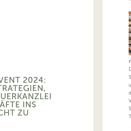
D
S
VENT 2024:
TRATEGIEN,
d
EUERKANZLEI
ÄFTE INS
ICHT ZU
T