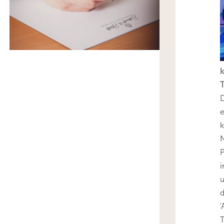
k
T
D
e
k
N
P
i
u
'
T