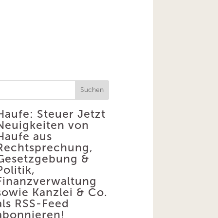
Suchen
Haufe: Steuer
Jetzt
Neuigkeiten von
Haufe aus
Rechtsprechung,
Gesetzgebung &
Politik,
Finanzverwaltung
sowie Kanzlei & Co.
als RSS-Feed
abonnieren!