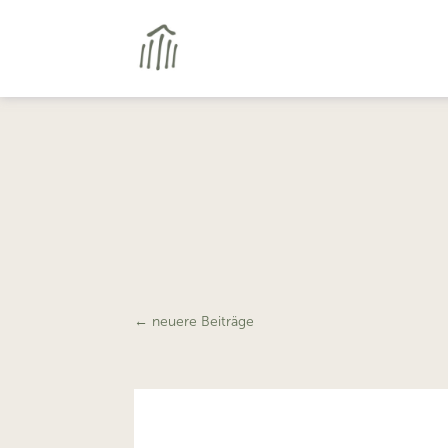
←
neuere Beiträge