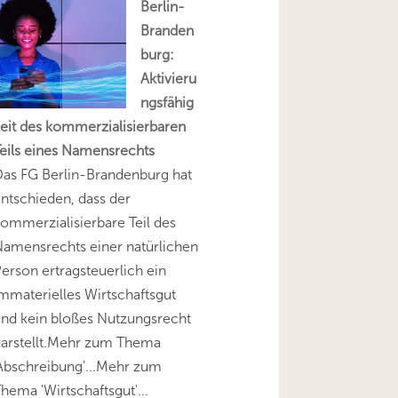
Berlin-
Branden
burg:
Aktivieru
ngsfähig
eit des kommerzialisierbaren
eils eines Namensrechts
as FG Berlin-Brandenburg hat
ntschieden, dass der
ommerzialisierbare Teil des
amensrechts einer natürlichen
erson ertragsteuerlich ein
mmaterielles Wirtschaftsgut
nd kein bloßes Nutzungsrecht
darstellt.Mehr zum Thema
Abschreibung'...Mehr zum
hema 'Wirtschaftsgut'...