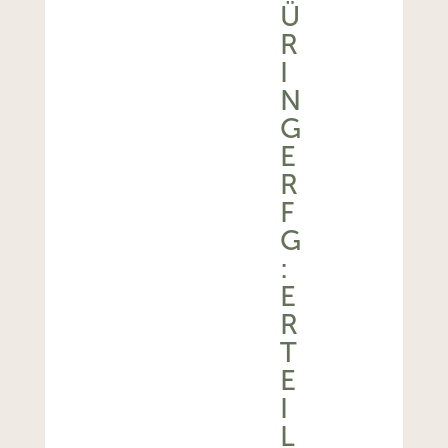
Ü
R
I
N
G
E
R
F
G
:
E
R
T
E
I
L