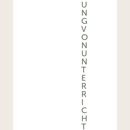
U
N
G
V
O
N
U
N
T
E
R
R
I
C
H
T