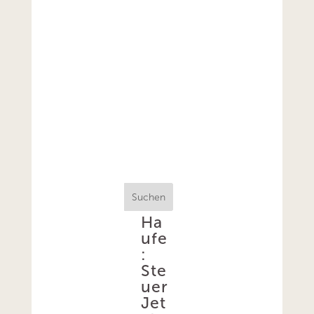
Suchen
Ha
ufe
:
Ste
uer
Jet