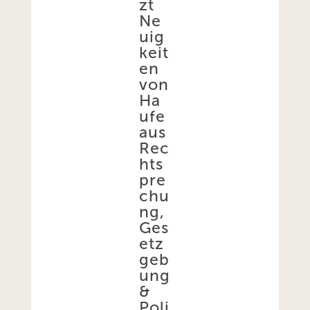
zt
Ne
uig
keit
en
von
Ha
ufe
aus
Rec
hts
pre
chu
ng,
Ges
etz
geb
ung
&
Poli