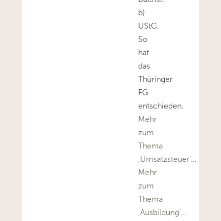
b)
UStG.
So
hat
das
Thüringer
FG
entschieden.
Mehr
zum
Thema
‚Umsatzsteuer’…
Mehr
zum
Thema
‚Ausbildung’…