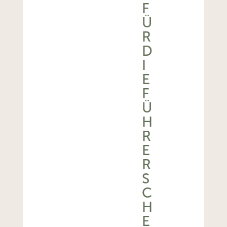
F
Ü
R
D
I
E
F
Ü
H
R
E
R
S
C
H
E