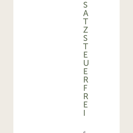
S
A
T
Z
S
T
E
U
E
R
F
R
E
I