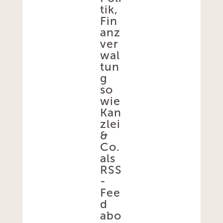
tik,
Fin
anz
ver
wal
tun
g
so
wie
Kan
zlei
&
Co.
als
RSS
-
Fee
d
abo