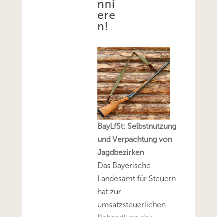
nni
ere
n!
BayLfSt: Selbstnutzung
und Verpachtung von
Jagdbezirken
Das Bayerische
Landesamt für Steuern
hat zur
umsatzsteuerlichen