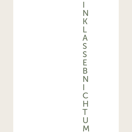
I
N
K
L
A
S
S
E
B
N
I
C
H
T
U
M