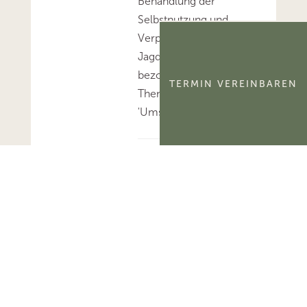
Behandlung der
Selbstnutzung und
Verpachtung von
Jagdbezirken Stellung
bezogen.Mehr zum
TERMIN VEREINBAREN
Thema
'Umsatzsteuer'...
BFH: Alle am 6.8.2026
veröffentlichten
Entscheidungen