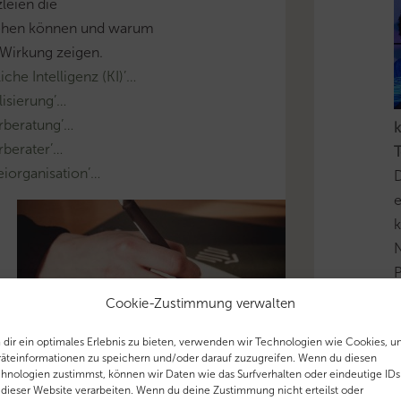
leien die
ehen können und warum
e Wirkung zeigen.
he Intelligenz (KI)’…
isierung’…
rberatung’…
k
berater’…
T
iorganisation’…
D
e
k
N
P
i
Cookie-Zustimmung verwalten
u
dir ein optimales Erlebnis zu bieten, verwenden wir Technologien wie Cookies, 
äteinformationen zu speichern und/oder darauf zuzugreifen. Wenn du diesen
'
hnologien zustimmst, können wir Daten wie das Surfverhalten oder eindeutige IDs
 dieser Website verarbeiten. Wenn du deine Zustimmung nicht erteilst oder
T