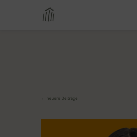
←
neuere Beiträge