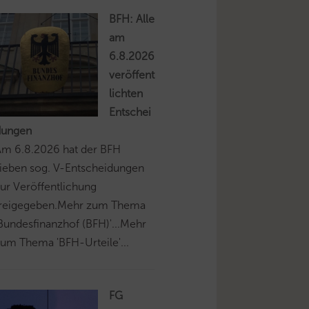
BFH: Alle
am
6.8.2026
veröffent
lichten
Entschei
dungen
Am 6.8.2026 hat der BFH
ieben sog. V-Entscheidungen
ur Veröffentlichung
freigegeben.Mehr zum Thema
Bundesfinanzhof (BFH)'...Mehr
um Thema 'BFH-Urteile'...
FG