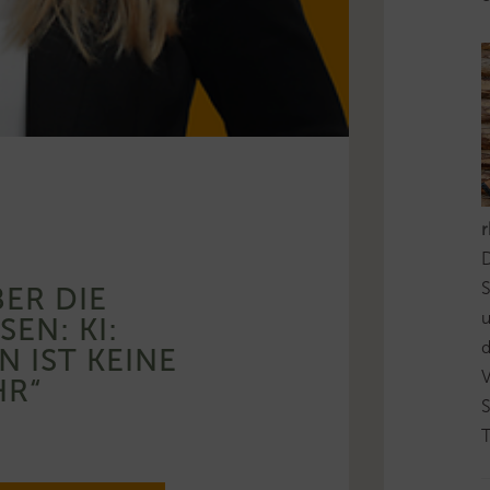
D
S
ER DIE
SEN: KI:
d
 IST KEINE
HR“
T