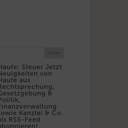
Suchen
Haufe: Steuer
Jetzt
Neuigkeiten von
Haufe aus
Rechtsprechung,
Gesetzgebung &
Politik,
Finanzverwaltung
sowie Kanzlei & Co.
als RSS-Feed
abonnieren!