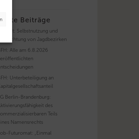
letzte Beiträge
en
ayLfSt: Selbstnutzung und
Verpachtung von Jagdbezirken
BFH: Alle am 6.8.2026
eröffentlichten
Entscheidungen
FH: Unterbeteiligung an
apitalgesellschaftsanteil
FG Berlin-Brandenburg:
ktivierungsfähigkeit des
ommerzialisierbaren Teils
eines Namensrechts
Job-Futuromat: „Einmal