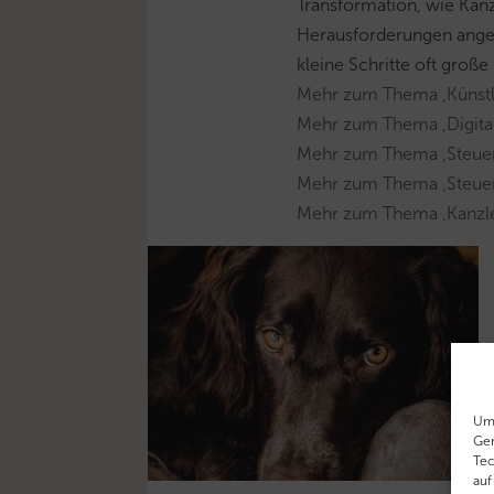
Transformation, wie Kanz
Herausforderungen ang
kleine Schritte oft groß
Mehr zum Thema ‚Künstlic
Mehr zum Thema ‚Digital
Mehr zum Thema ‚Steue
Mehr zum Thema ‚Steuer
Mehr zum Thema ‚Kanzle
Um 
Ger
Tec
auf