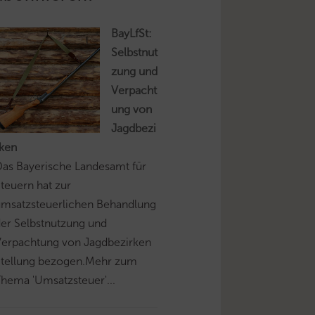
BayLfSt:
Selbstnut
zung und
Verpacht
ung von
Jagdbezi
rken
as Bayerische Landesamt für
teuern hat zur
umsatzsteuerlichen Behandlung
er Selbstnutzung und
Verpachtung von Jagdbezirken
Stellung bezogen.Mehr zum
hema 'Umsatzsteuer'...