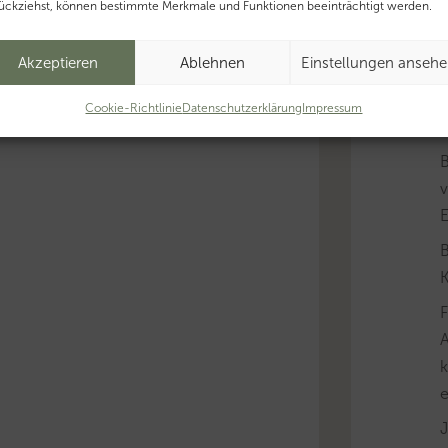
ückziehst, können bestimmte Merkmale und Funktionen beeinträchtigt werden.
Akzeptieren
Ablehnen
Einstellungen anseh
B
Cookie-Richtlinie
Datenschutzerklärung
Impressum
v
B
K
A
k