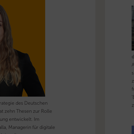
s
z
'
strategie des Deutschen
z
at zehn Thesen zur Rolle
tung entwickelt. Im
alla, Managerin für digitale