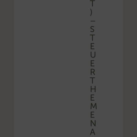
T
)
–
S
T
E
U
E
R
T
H
E
M
E
N
A