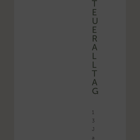
T
E
U
E
R
A
L
L
T
A
G
1
3
J
a