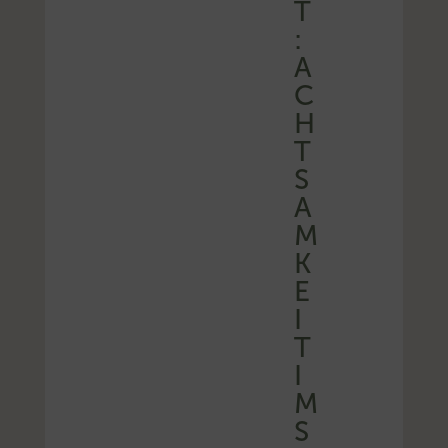
T
:
A
C
H
T
S
A
M
K
E
I
T
I
M
S