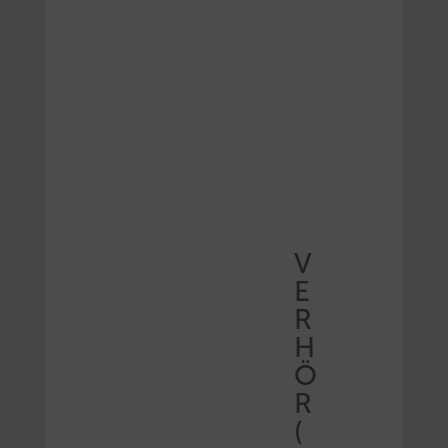
V
E
R
H
Ö
R
(