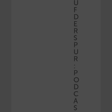
U
F
D
E
R
S
P
U
R
:
P
O
D
C
A
S