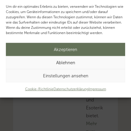
in
Um dir ein optimales Erlebnis zu bieten, verwenden wir Technologien wie
Cookies, um Geräteinformationen zu speichern und/oder darauf
der
zuzugreifen. Wenn du diesen Technologien zustimmst, können wir Daten
Steuerbranche
wie das Surfverhalten oder eindeutige IDs auf dieser Website verarbeiten.
Wenn du deine Zustimmung nicht erteilst oder zurückziehst, können
überraschend
bestimmte Merkmale und Funktionen beeinträchtigt werden.
relevant
ist
Akzeptieren
–
und
Ablehnen
weit
Einstellungen ansehen
mehr
als
Cookie-Richtlinie
Datenschutzerklärung
Impressum
Räucherstäbchen
und
Esoterik
bietet.
Mehr