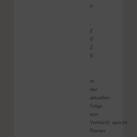
n
.
,
2
0
2
6
In
der
aktuellen
Folge
von
Verhör(t) spricht
Florian