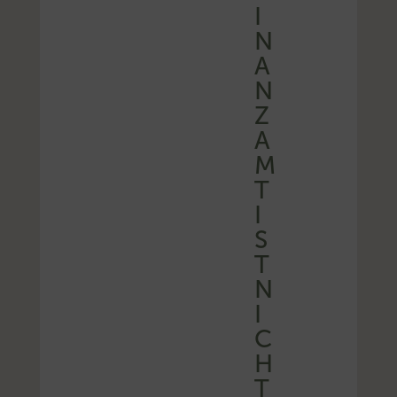
I
N
A
N
Z
A
M
T
I
S
T
N
I
C
H
T