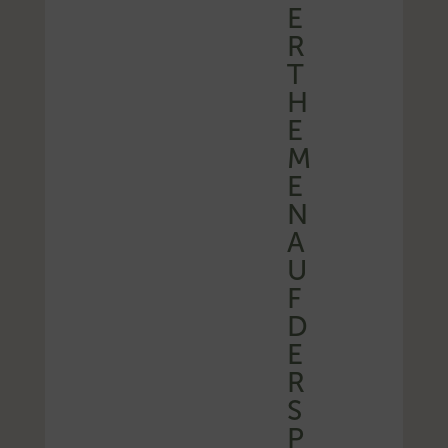
E
R
T
H
E
M
E
N
A
U
F
D
E
R
S
P