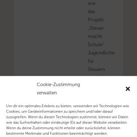
wie
das
Projekt
„Steuer
macht
Schule“
Jugendliche
für
Steuern
sensibilisiert
Cookie-Zustimmung
und
verwalten
Vorurteile
abbaut.
Um dir ein optimales Erlebnis zu bieten, verwenden wir Technologien wie
Mehr
Cookies, um Geräteinformationen zu speichern und/oder darauf
zuzugreifen. Wenn du diesen Technologien zustimmst, können wir Daten
zum
wie das Surfverhalten oder eindeutige IDs auf dieser Website verarbeiten.
Thema
Wenn du deine Zustimmung nicht erteilst oder zurückziehst, können
bestimmte Merkmale und Funktionen beeinträchtigt werden.
‚Steuern’…