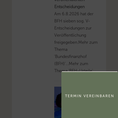
Entscheidungen
Am 6.8.2026 hat der
BFH sieben sog. V-
Entscheidungen zur
Veröffentlichung
freigegeben.Mehr zum
Thema
'Bundesfinanzhof
(BFH)'...Mehr zum
Thema 'BFH-Urteile'...
TERMIN VEREINBAREN