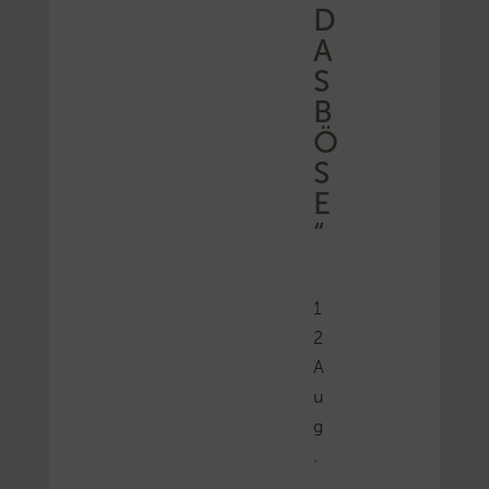
D
A
S
B
Ö
S
E
“
1
2
A
u
g
.
,