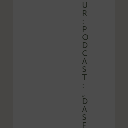
U
R
:
P
O
D
C
A
S
T
:
„
D
A
S
F