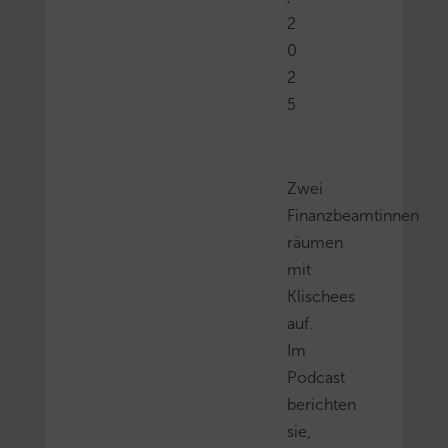
2
0
2
5
Zwei
Finanzbeamtinnen
räumen
mit
Klischees
auf.
Im
Podcast
berichten
sie,