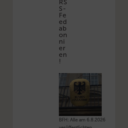
RS
S-
Fe
ed
ab
on
ni
er
en
!
BFH: Alle am 6.8.2026
veröffentlichten