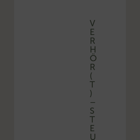
V
E
R
H
Ö
R
(
T
)
–
S
T
E
U