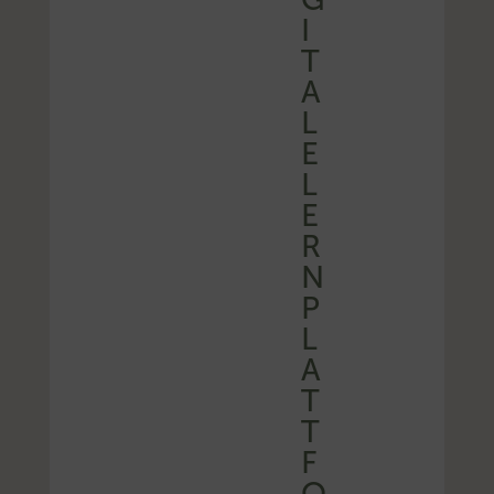
I
T
A
L
E
L
E
R
N
P
L
A
T
T
F
O