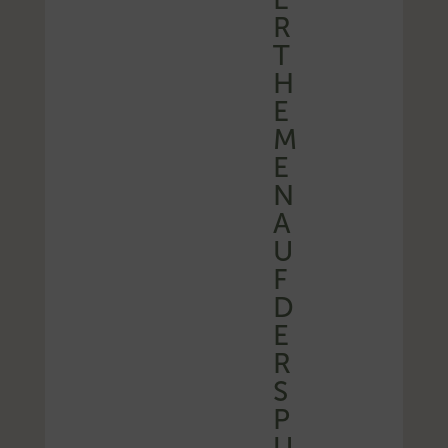
R
T
H
E
M
E
N
A
U
F
D
E
R
S
P
U