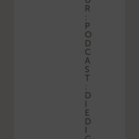
R
:
P
O
D
C
A
S
T
:
D
I
E
D
I
G