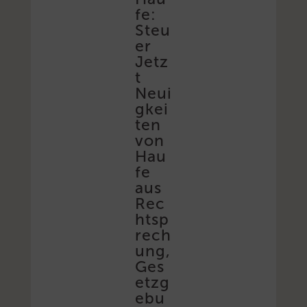
fe:
Steu
er
Jetz
t
Neui
gkei
ten
von
Hau
fe
aus
Rec
htsp
rech
ung,
Ges
etzg
ebu