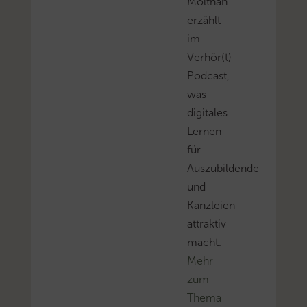
Molthan
erzählt
im
Verhör(t)-
Podcast,
was
digitales
Lernen
für
Auszubildende
und
Kanzleien
attraktiv
macht.
Mehr
zum
Thema