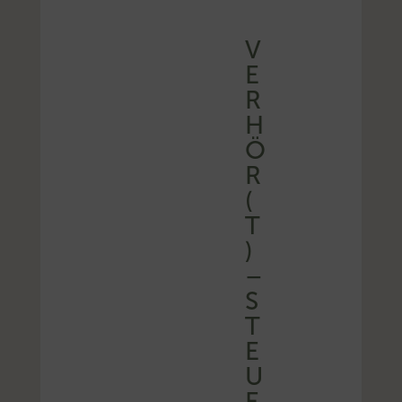
V
E
R
H
Ö
R
(
T
)
–
S
T
E
U
E