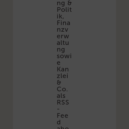
ng &
Polit
ik,
Fina
nzv
erw
altu
ng
sowi
e
Kan
zlei
&
Co.
als
RSS
-
Fee
d
abo