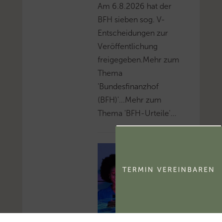
Am 6.8.2026 hat der
BFH sieben sog. V-
Entscheidungen zur
Veröffentlichung
freigegeben.Mehr zum
Thema
'Bundesfinanzhof
(BFH)'...Mehr zum
Thema 'BFH-Urteile'...
TERMIN VEREINBAREN