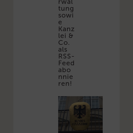
rwal
tung
sowi
e
Kanz
lei &
Co.
als
RSS-
Feed
abo
nnie
ren!