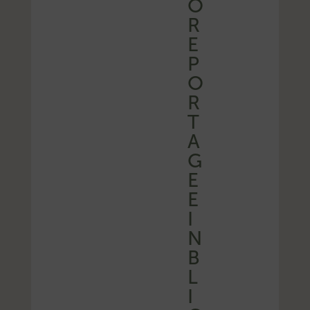
O
R
E
P
O
R
T
A
G
E
E
I
N
B
L
I