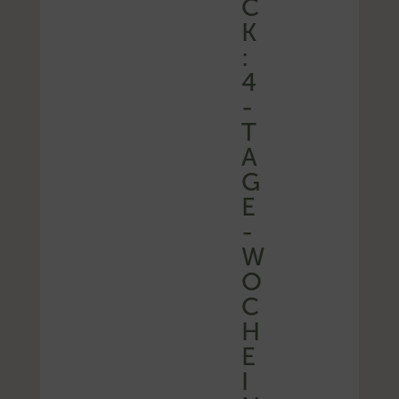
C
K
:
4
-
T
A
G
E
-
W
O
C
H
E
I