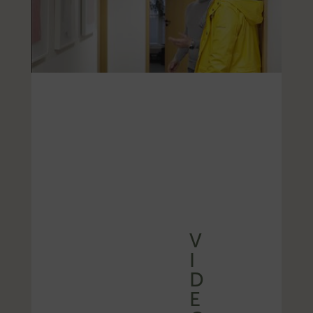
V
I
D
E