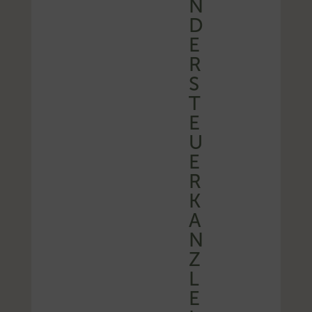
N
D
E
R
S
T
E
U
E
R
K
A
N
Z
L
E