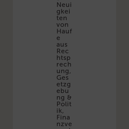
Neui
gkei
ten
von
Hauf
e
aus
Rec
htsp
rech
ung,
Ges
etzg
ebu
ng &
Polit
ik,
Fina
nzve