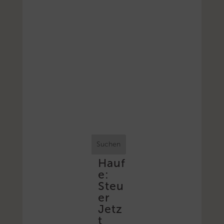
Suchen
Hauf
e:
Steu
er
Jetz
t