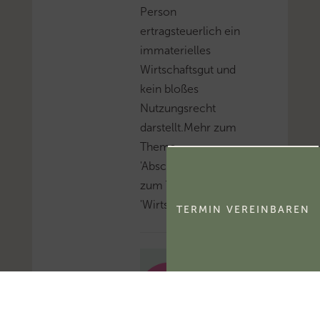
Person
ertragsteuerlich ein
immaterielles
Wirtschaftsgut und
kein bloßes
Nutzungsrecht
darstellt.Mehr zum
Thema
'Abschreibung'...Mehr
zum Thema
'Wirtschaftsgut'...
TERMIN VEREINBAREN
B
F
H
: