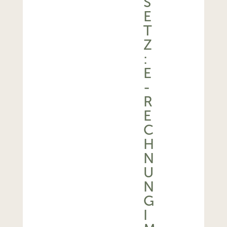
S
E
T
Z
:
E
-
R
E
C
H
N
U
N
G
I