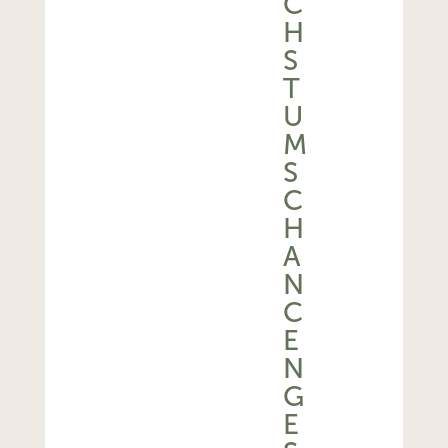
C
H
S
T
U
M
S
C
H
A
N
C
E
N
G
E