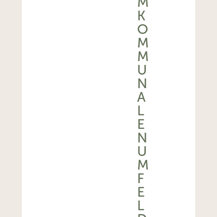
M
K
O
M
M
U
N
A
L
E
N
U
M
F
E
L