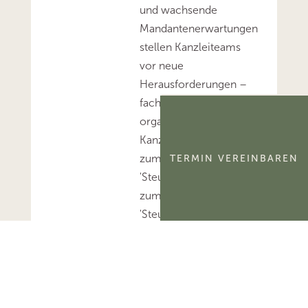
und wachsende
Mandantenerwartungen
stellen Kanzleiteams
vor neue
Herausforderungen –
fachlich,
organisatorisch und im
Kanzleialltag. Mehr
zum Thema
TERMIN VEREINBAREN
'Steuerberatung'...Mehr
zum Thema
'Steuerberater'...