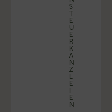
S
T
E
U
E
R
K
A
N
Z
L
E
I
E
N