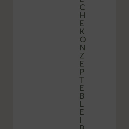
C
H
E
K
O
N
Z
E
P
T
E
B
L
E
I
B