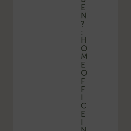
E
N
?
:
H
O
M
E
O
F
F
I
C
E
I
N