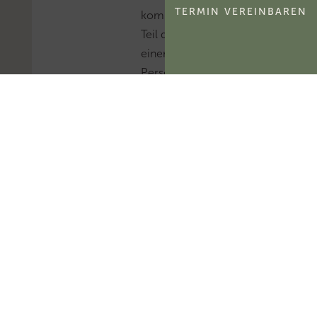
TERMIN VEREINBAREN
kommerzialisierbare
Teil des Namensrechts
einer natürlichen
Person
ertragsteuerlich ein
immaterielles
Wirtschaftsgut und
kein bloßes
Nutzungsrecht
darstellt.Mehr zum
Thema
'Abschreibung'...Mehr
zum Thema
'Wirtschaftsgut'...
B