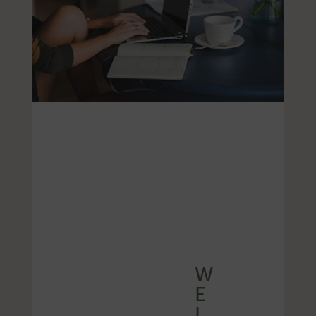
W
E
L