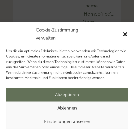
Thema
‚Homeoffice’…
Mehr
zum
Cookie-Zustimmung
Thema
verwalten
‚Steuerberater’…
Um dir ein optimales Erlebnis zu bieten, verwenden wir Technologien wie
Mehr
Cookies, um Geräteinformationen zu speichern und/oder darauf
zum
zuzugreifen. Wenn du diesen Technologien zustimmst, können wir Daten
wie das Surfverhalten oder eindeutige IDs auf dieser Website verarbeiten.
Thema
Wenn du deine Zustimmung nicht erteilst oder zurückziehst, können
‚Steuerberatung’…
bestimmte Merkmale und Funktionen beeinträchtigt werden.
Mehr
zum
Akzeptieren
Thema
Ablehnen
‚Kanzleimanagement’…
Einstellungen ansehen