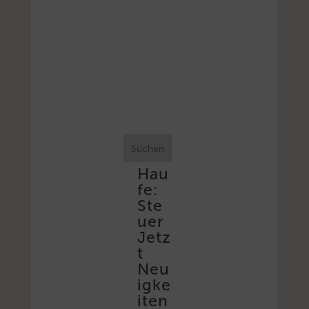
Suchen
Hau
fe:
Ste
uer
Jetz
t
Neu
igke
iten