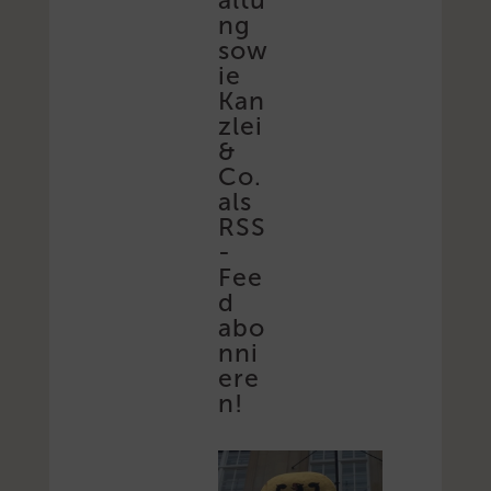
altu
ng
sow
ie
Kan
zlei
&
Co.
als
RSS
-
Fee
d
abo
nni
ere
n!