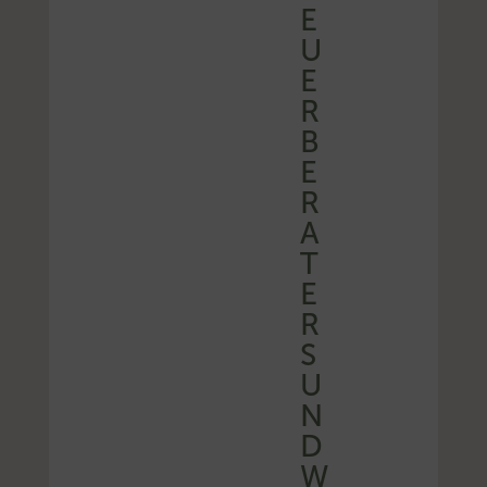
E
U
E
R
B
E
R
A
T
E
R
S
U
N
D
W