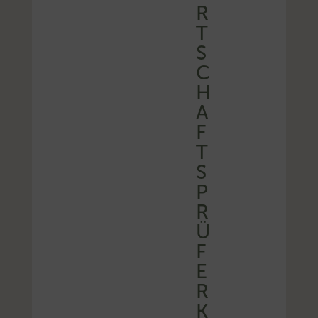
R
T
S
C
H
A
F
T
S
P
R
Ü
F
E
R
K