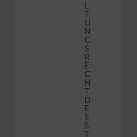
L
T
U
N
G
S
R
E
C
H
T
D
E
S
S
T