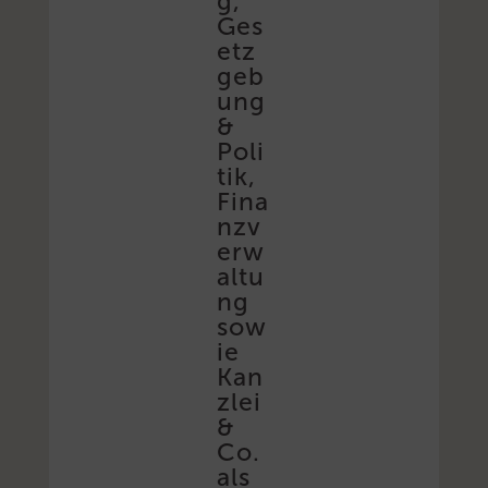
g,
Ges
etz
geb
ung
&
Poli
tik,
Fina
nzv
erw
altu
ng
sow
ie
Kan
zlei
&
Co.
als