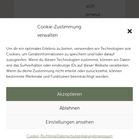
sich
erneut
dafür
Cookie-Zustimmung
ausgesprochen,
verwalten
eine
Aushöhlung
Um dir ein optimales Erlebnis zu bieten, verwenden wir Technologien wie
Cookies, um Geräteinformationen zu speichern und/oder darauf
des
zuzugreifen. Wenn du diesen Technologien zustimmst, können wir Daten
berufsrechtlichen
wie das Surfverhalten oder eindeutige IDs auf dieser Website verarbeiten.
Wenn du deine Zustimmung nicht erteilst oder zurückziehst, können
Zurückbehaltungsrecht
bestimmte Merkmale und Funktionen beeinträchtigt werden.
in
§
Akzeptieren
51b
Abs.
Ablehnen
3
Einstellungen ansehen
WPO
durch
Cookie-Richtlinie
Datenschutzerklärung
Impressum