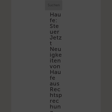
Suchen
Hau
fe:
Ste
uer
Jetz
t
Neu
igke
iten
von
Hau
fe
aus
Rec
htsp
rec
hun