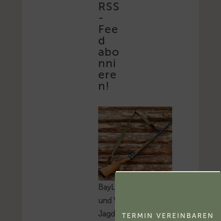
RSS
-
Fee
d
abo
nni
ere
n!
BayLfSt: Selbstnutzung
und Verpachtung von
Jagdbezirken
TERMIN VEREINBAREN