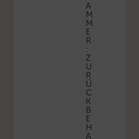
A
M
M
E
R
:
Z
U
R
Ü
C
K
B
E
H
A