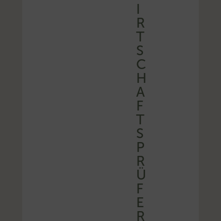
I
R
T
S
C
H
A
F
T
S
P
R
Ü
F
E
R