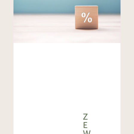
Z
E
W