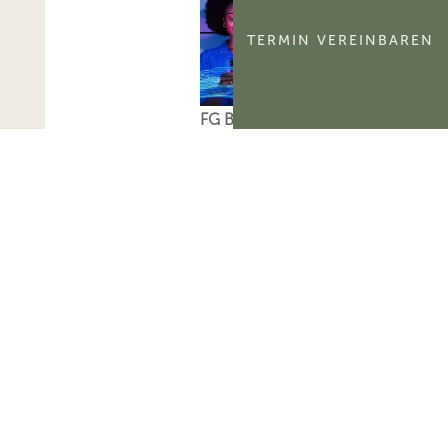
TERMIN VEREINBAREN
FG Berlin-
Brandenburg:
Aktivierungsfähigkeit
des
kommerzialisierbaren
Teils eines
Namensrechts
Das FG Berlin-
Brandenburg hat
entschieden, dass der
kommerzialisierbare
Teil des Namensrechts
einer natürlichen