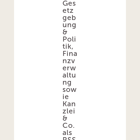
Ges
etz
geb
ung
&
Poli
tik,
Fina
nzv
erw
altu
ng
sow
ie
Kan
zlei
&
Co.
als
RSS