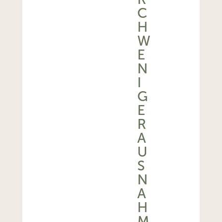
C
H
W
E
N
I
G
E
R
A
U
S
N
A
H
M