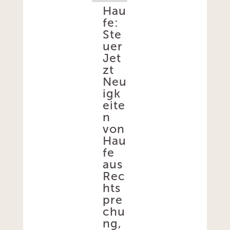
Hau
fe:
Ste
uer
Jet
zt
Neu
igk
eite
n
von
Hau
fe
aus
Rec
hts
pre
chu
ng,