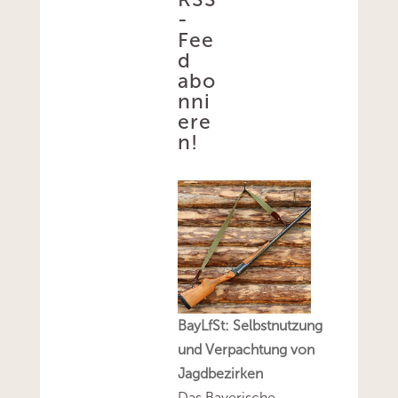
-
Fee
d
abo
nni
ere
n!
BayLfSt: Selbstnutzung
und Verpachtung von
Jagdbezirken
Das Bayerische