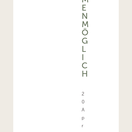
E
N
M
Ö
G
L
I
C
H
2
0
A
p
r