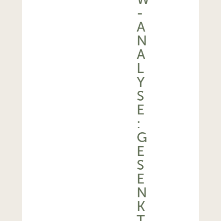
-
A
N
A
L
Y
S
E
:
G
E
S
E
N
K
T