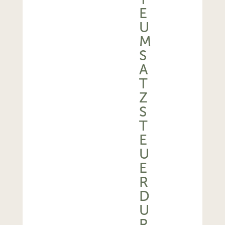
E
U
M
S
A
T
Z
S
T
E
U
E
R
D
U
R