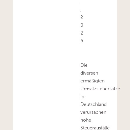
.
,
2
0
2
6
Die
diversen
ermäßigten
Umsatzsteuersätze
in
Deutschland
verursachen
hohe
Steuerausfälle