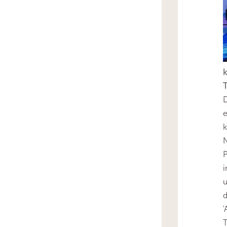
k
T
D
e
k
N
P
i
u
'
T