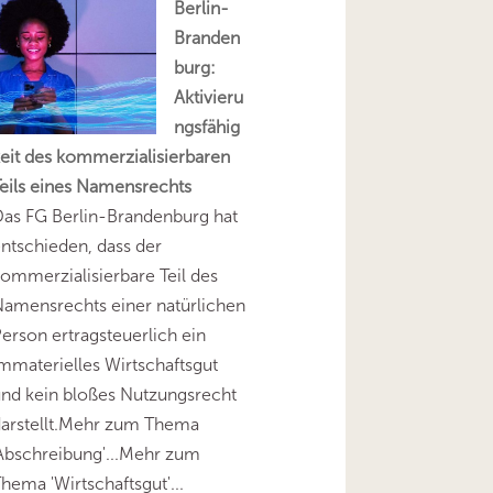
Berlin-
Branden
burg:
Aktivieru
ngsfähig
eit des kommerzialisierbaren
eils eines Namensrechts
as FG Berlin-Brandenburg hat
ntschieden, dass der
ommerzialisierbare Teil des
amensrechts einer natürlichen
erson ertragsteuerlich ein
mmaterielles Wirtschaftsgut
nd kein bloßes Nutzungsrecht
darstellt.Mehr zum Thema
Abschreibung'...Mehr zum
hema 'Wirtschaftsgut'...