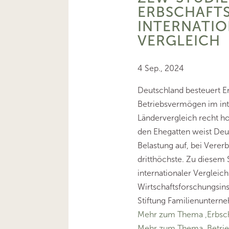
ERBSCHAFTS
INTERNATI
VERGLEICH
4 Sep., 2024
Deutschland besteuert E
Betriebsvermögen im int
Ländervergleich recht h
den Ehegatten weist Deut
Belastung auf, bei Verer
dritthöchste. Zu diesem
internationaler Vergleich
Wirtschaftsforschungsins
Stiftung Familienuntern
Mehr zum Thema ‚Erbsch
Mehr zum Thema ‚Betri