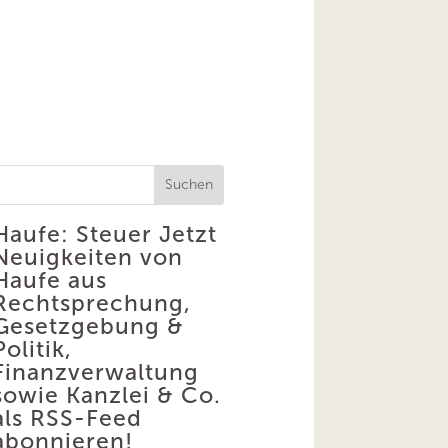
Suchen
Haufe: Steuer
Jetzt
Neuigkeiten von
Haufe aus
Rechtsprechung,
Gesetzgebung &
Politik,
Finanzverwaltung
sowie Kanzlei & Co.
als RSS-Feed
abonnieren!