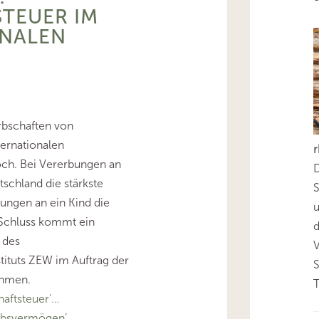
TEUER IM
ONALEN
rbschaften von
ernationalen
och. Bei Vererbungen an
D
schland die stärkste
S
bungen an ein Kind die
 Schluss kommt ein
d
 des
tituts ZEW im Auftrag der
ehmen.
T
aftsteuer’…
ebsvermögen’…