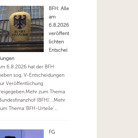
BFH: Alle
am
6.8.2026
veröffent
lichten
Entschei
dungen
Am 6.8.2026 hat der BFH
ieben sog. V-Entscheidungen
ur Veröffentlichung
freigegeben.Mehr zum Thema
Bundesfinanzhof (BFH)'...Mehr
um Thema 'BFH-Urteile'...
FG