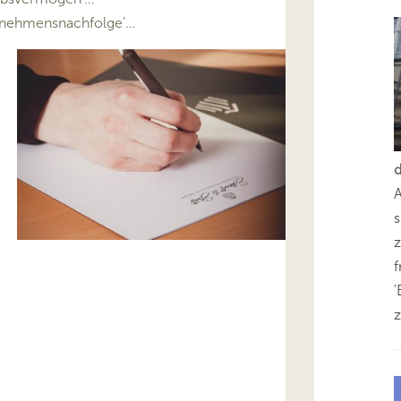
nehmensnachfolge’…
s
z
'
z