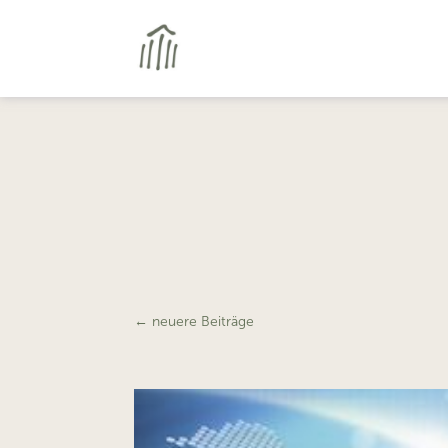
←
neuere Beiträge