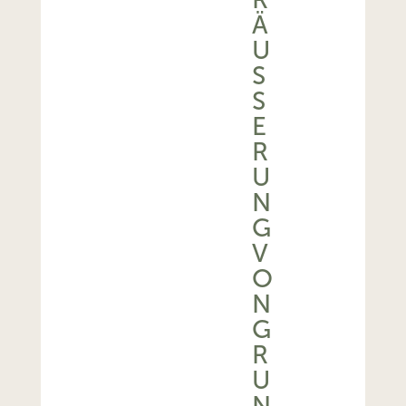
Ä
U
SS
E
R
U
N
G
V
O
N
G
R
U
N
D