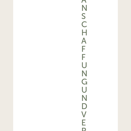
N
S
C
H
A
F
F
U
N
G
U
N
D
V
E
R