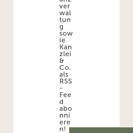
ver
wal
tun
g
sow
ie
Kan
zlei
&
Co.
als
RSS
-
Fee
d
abo
nni
ere
n!