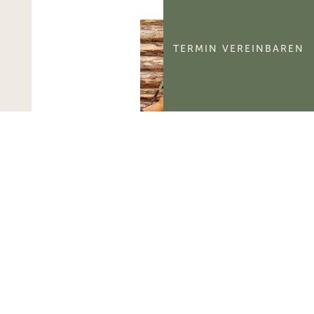
TERMIN VEREINBAREN
BayLfSt: Selbstnutzung
und Verpachtung von
Jagdbezirken
Das Bayerische
Landesamt für Steuern
hat zur
umsatzsteuerlichen
Behandlung der
Selbstnutzung und
Verpachtung von