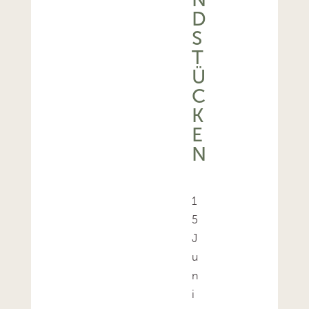
S
T
Ü
C
K
E
N
1
5
J
u
n
i