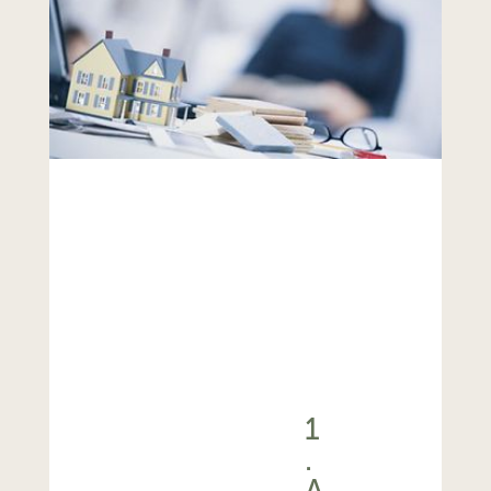
1
.
A