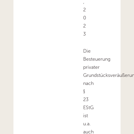
,
2
0
2
3
Die
Besteuerung
privater
Grundstücksveräußeru
nach
§
23
EStG
ist
u.a.
auch