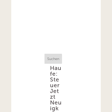
Suchen
Hau
fe:
Ste
uer
Jet
zt
Neu
igk