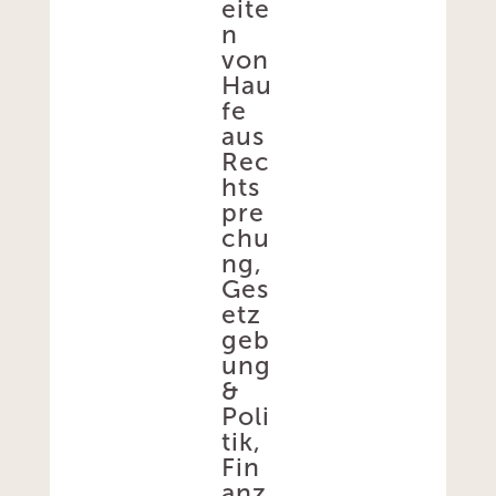
eite
n
von
Hau
fe
aus
Rec
hts
pre
chu
ng,
Ges
etz
geb
ung
&
Poli
tik,
Fin
anz