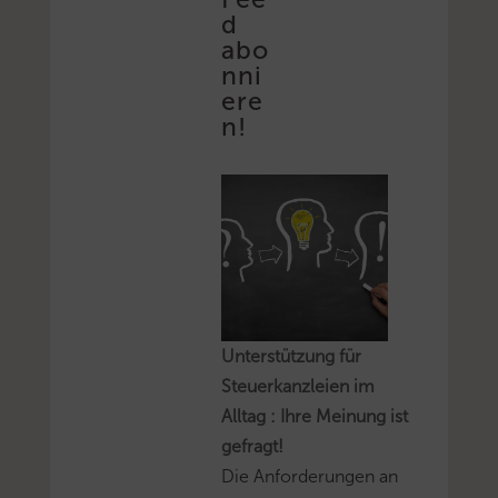
d
abo
nni
ere
n!
Unterstützung für
Steuerkanzleien im
Alltag : Ihre Meinung ist
gefragt!
Die Anforderungen an