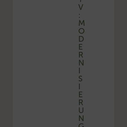
V
:
M
O
D
E
R
N
I
S
I
E
R
U
N
G