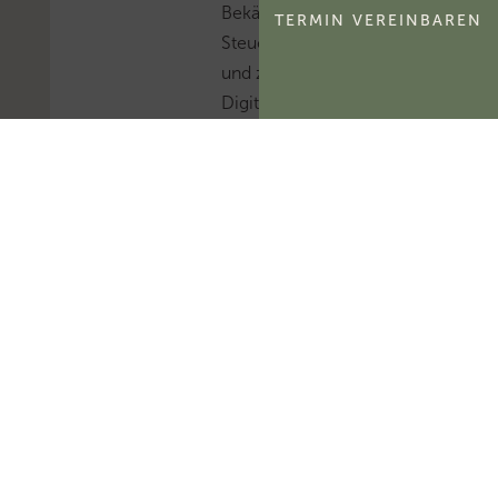
Bekämpfung von
TERMIN VEREINBAREN
Steuerhinterziehung
und zur weiteren
Digitalisierung des
Steuerrechts
veröffentlicht.Mehr
zum Thema
'Kassenführung'...Mehr
zum Thema
'Abgabenordnung'...
B
F
H
:
Z