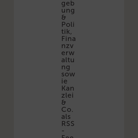
geb
ung
&
Poli
tik,
Fina
nzv
erw
altu
ng
sow
ie
Kan
zlei
&
Co.
als
RSS
-
Fee