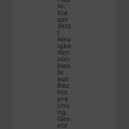
fe:
Ste
uer
Jetz
t
Neu
igke
iten
von
Hau
fe
aus
Rec
hts
pre
chu
ng,
Ges
etz