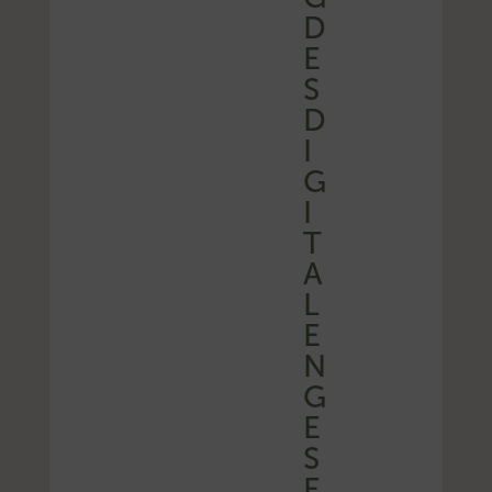
D
E
S
D
I
G
I
T
A
L
E
N
G
E
S
E