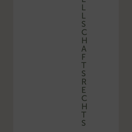
L
L
S
C
H
A
F
T
S
R
E
C
H
T
S