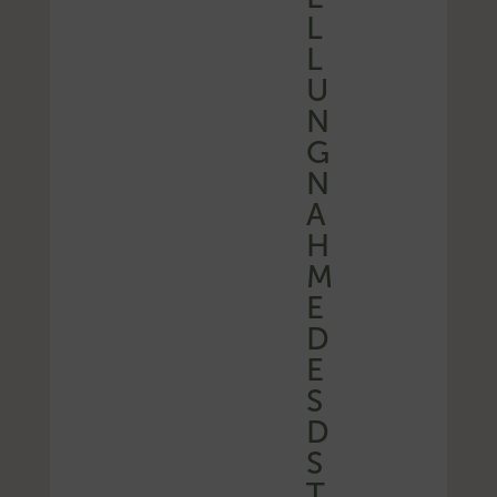
L
L
U
N
G
N
A
H
M
E
D
E
S
D
S
T