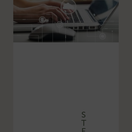
S
T
E