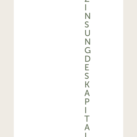
I
N
S
U
N
G
D
E
S
K
A
P
I
T
A
L