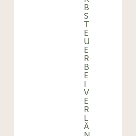
B
S
T
E
U
E
R
B
E
I
V
E
R
L
Ä
N