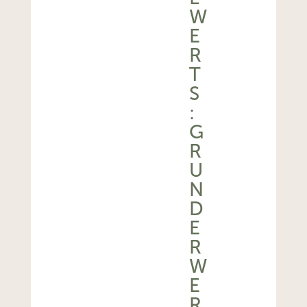
W
E
R
T
S
:
G
R
U
N
D
E
R
W
E
R