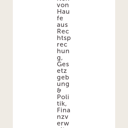
von
Hau
fe
aus
Rec
htsp
rec
hun
g,
Ges
etz
geb
ung
&
Poli
tik,
Fina
nzv
erw