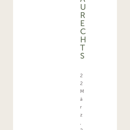
U
R
E
C
H
T
S
2
2
M
ä
r
z
,