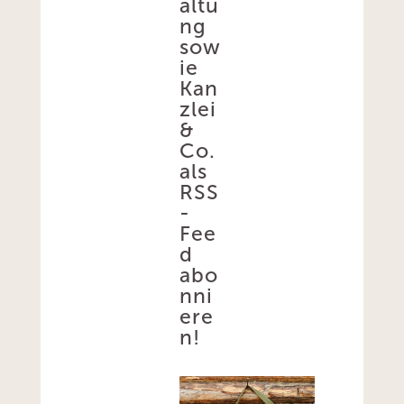
altu
ng
sow
ie
Kan
zlei
&
Co.
als
RSS
-
Fee
d
abo
nni
ere
n!