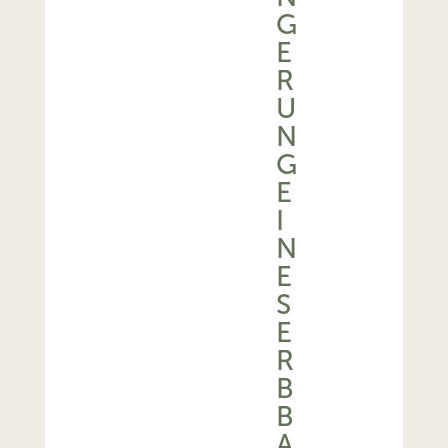
G
E
R
U
N
G
E
I
N
E
S
E
R
B
B
A