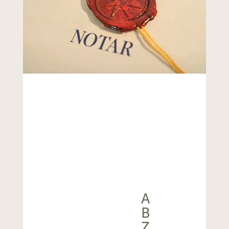
A
B
Z