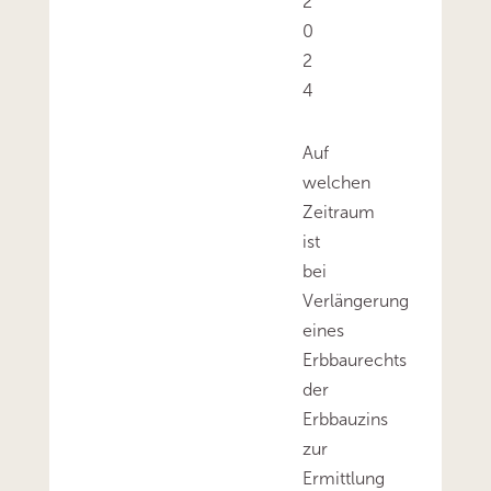
2
0
2
4
Auf
welchen
Zeitraum
ist
bei
Verlängerung
eines
Erbbaurechts
der
Erbbauzins
zur
Ermittlung