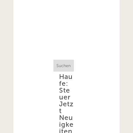
Suchen
Hau
fe:
Ste
uer
Jetz
t
Neu
igke
iten