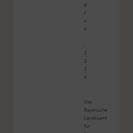
8
F
e
b
.
,
2
0
2
6
Das
Bayerische
Landesamt
für