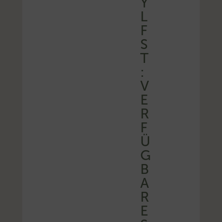
Y
L
F
S
T
:
V
E
R
F
Ü
G
B
A
R
E