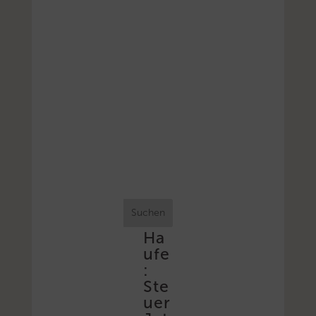
Suchen
Ha
ufe
:
Ste
uer