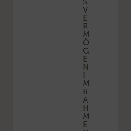
S
V
E
R
M
Ö
G
E
N
I
M
R
A
H
M
E