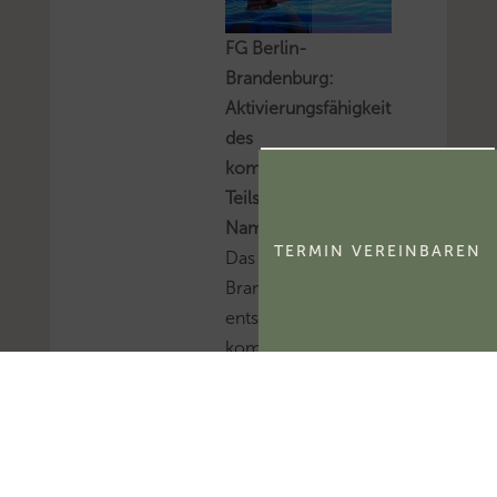
FG Berlin-
Brandenburg:
Aktivierungsfähigkeit
des
kommerzialisierbaren
Teils eines
Namensrechts
TERMIN VEREINBAREN
Das FG Berlin-
Brandenburg hat
entschieden, dass der
kommerzialisierbare
Teil des Namensrechts
einer natürlichen
Person
ertragsteuerlich ein