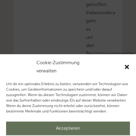
getroffen.
Insbesondere
geht
es
um
den
Begünstigungstransfer
und
Cookie-Zustimmung
die
verwalten
Ermittlung
Um dir ein optimales Erlebnis zu bieten, verwenden wir Technologien wie
des
Cookies, um Geräteinformationen zu speichern und/oder darauf
verfügbaren
zuzugreifen. Wenn du diesen Technologien zustimmst, können wir Daten
wie das Surfverhalten oder eindeutige IDs auf dieser Website verarbeiten.
Vermögens.
Wenn du deine Zustimmung nicht erteilst oder zurückziehst, können
Mehr
bestimmte Merkmale und Funktionen beeinträchtigt werden.
zum
Thema
Akzeptieren
‚Erbschaftsteuer’…