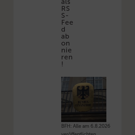
als
RS
S-
Fee
d
ab
on
nie
ren
!
BFH: Alle am 6.8.2026
veröffentlichten