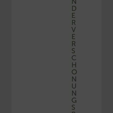
N
D
E
R
V
E
R
S
C
H
O
N
U
N
G
S