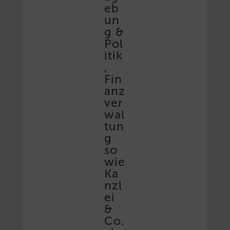
eb
un
g &
Pol
itik
,
Fin
anz
ver
wal
tun
g
so
wie
Ka
nzl
ei
&
Co.