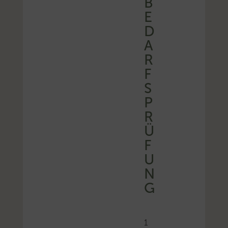
B
E
D
A
R
F
S
P
R
Ü
F
U
N
G
1