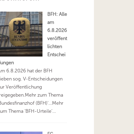
BFH: Alle
am
6.8.2026
veröffent
lichten
Entschei
dungen
Am 6.8.2026 hat der BFH
ieben sog. V-Entscheidungen
ur Veröffentlichung
freigegeben.Mehr zum Thema
Bundesfinanzhof (BFH)'...Mehr
um Thema 'BFH-Urteile'...