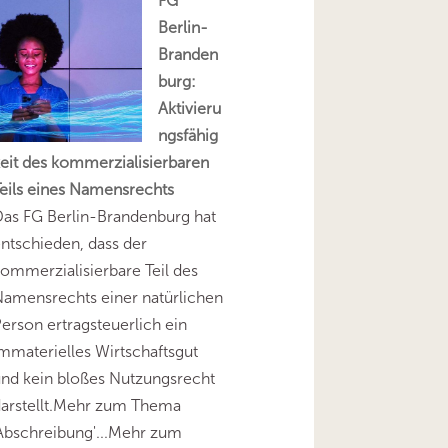
FG
Berlin-
Branden
burg:
Aktivieru
ngsfähig
eit des kommerzialisierbaren
eils eines Namensrechts
as FG Berlin-Brandenburg hat
ntschieden, dass der
ommerzialisierbare Teil des
amensrechts einer natürlichen
erson ertragsteuerlich ein
mmaterielles Wirtschaftsgut
nd kein bloßes Nutzungsrecht
darstellt.Mehr zum Thema
Abschreibung'...Mehr zum