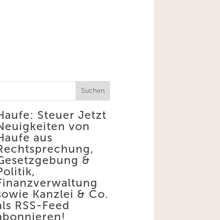
Suchen
Haufe: Steuer
Jetzt
Neuigkeiten von
Haufe aus
Rechtsprechung,
Gesetzgebung &
Politik,
Finanzverwaltung
sowie Kanzlei & Co.
als RSS-Feed
abonnieren!