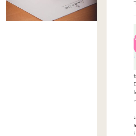
T
t
D
f
e
–
u
a
h