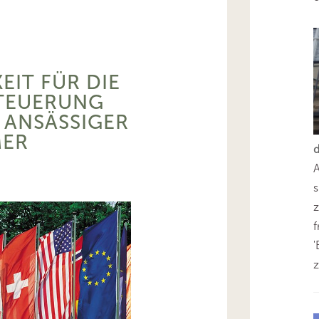
EIT FÜR DIE
TEUERUNG
 ANSÄSSIGER
ER
s
z
'
z