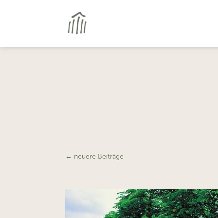
←
neuere Beiträge