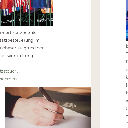
rmiert zur zentralen
msatzbesteuerung im
k
rnehmer aufgrund der
T
keitsverordnung
D
e
zsteuer’…
k
rnehmen’…
N
P
i
u
'