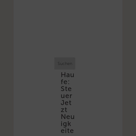
Suchen
Hau
fe:
Ste
uer
Jet
zt
Neu
igk
eite