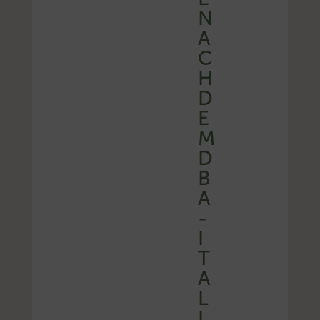
N
A
C
H
D
E
M
D
B
A
-
I
T
A
L
I