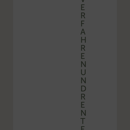
E
R
F
A
H
R
E
N
U
N
D
R
E
N
T
E