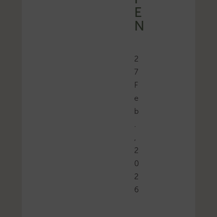
E
N
2
7
F
e
b
.
,
2
0
2
6