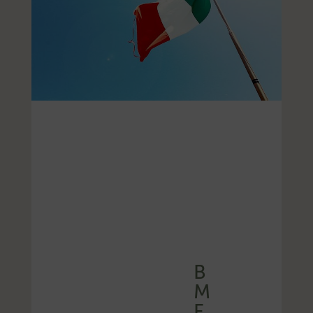
B
M
F