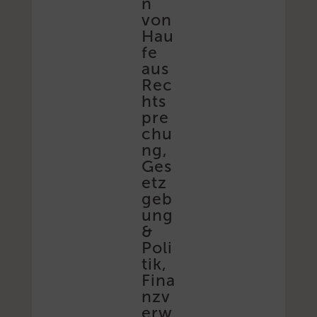
n
von
Hau
fe
aus
Rec
hts
pre
chu
ng,
Ges
etz
geb
ung
&
Poli
tik,
Fina
nzv
erw