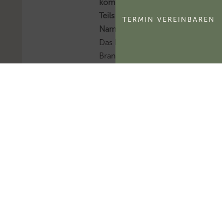
kommerzialisierbaren
Teils eines
TERMIN VEREINBAREN
Namensrechts
Das FG Berlin-
Brandenburg hat
entschieden, dass der
kommerzialisierbare
Teil des Namensrechts
einer natürlichen
Person
ertragsteuerlich ein
immaterielles
Wirtschaftsgut und
kein bloßes
Nutzungsrecht
darstellt.Mehr zum
Thema