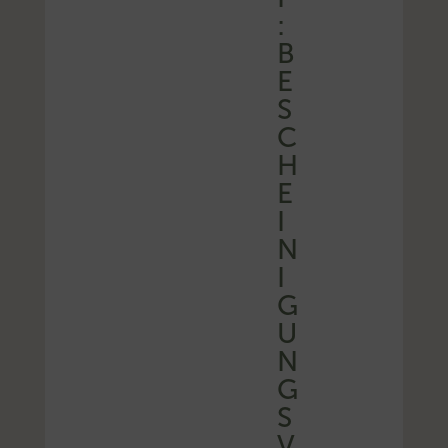
:
B
E
S
C
H
E
I
N
I
G
U
N
G
S
V