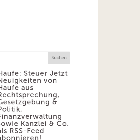
Suchen
Haufe: Steuer
Jetzt
Neuigkeiten von
Haufe aus
Rechtsprechung,
Gesetzgebung &
Politik,
Finanzverwaltung
sowie Kanzlei & Co.
als RSS-Feed
abonnieren!