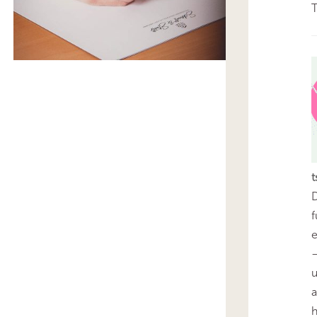
T
t
D
f
e
–
u
a
h