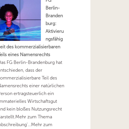
FG
Berlin-
Branden
burg:
Aktivieru
ngsfähig
eit des kommerzialisierbaren
eils eines Namensrechts
as FG Berlin-Brandenburg hat
ntschieden, dass der
ommerzialisierbare Teil des
amensrechts einer natürlichen
erson ertragsteuerlich ein
mmaterielles Wirtschaftsgut
nd kein bloßes Nutzungsrecht
darstellt.Mehr zum Thema
Abschreibung'...Mehr zum