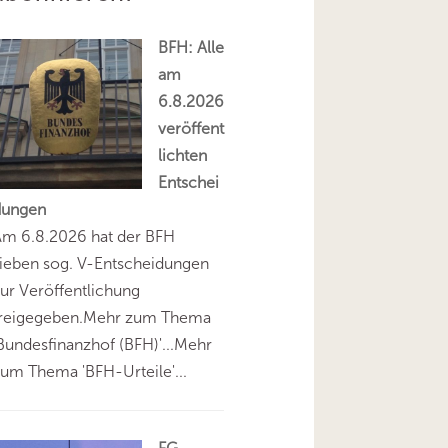
BFH: Alle
am
6.8.2026
veröffent
lichten
Entschei
dungen
Am 6.8.2026 hat der BFH
ieben sog. V-Entscheidungen
ur Veröffentlichung
freigegeben.Mehr zum Thema
Bundesfinanzhof (BFH)'...Mehr
um Thema 'BFH-Urteile'...