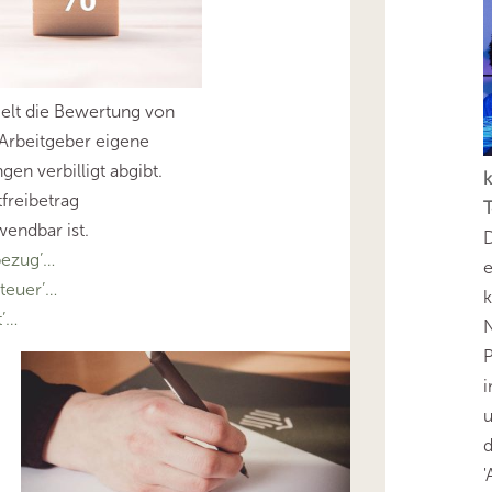
egelt die Bewertung von
Arbeitgeber eigene
en verbilligt abgibt.
k
tfreibetrag
T
endbar ist.
D
ezug’…
e
teuer’…
k
’…
N
P
i
u
'