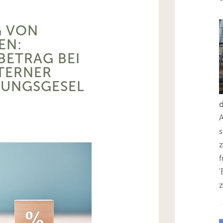
 VON
EN:
BETRAG BEI
TERNER
TUNGSGESEL
s
z
'
z